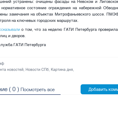
шений устранены: очищены фасады на Невском и Лиговском
 нормативное состояние ограждения на набережной Обводно
нены замечания на объектах Митрофаньевского шоссе. ПМЭФ
троля на ключевых городских маршрутах.
ссказывали
о том, что за неделю ГАТИ Петербурга проверила
лиц и дворов.
-служба ГАТИ Петербурга
эф
нта новостей
,
Новости СПб
,
Картина дня
,
ие (
0
)
Посмотреть все