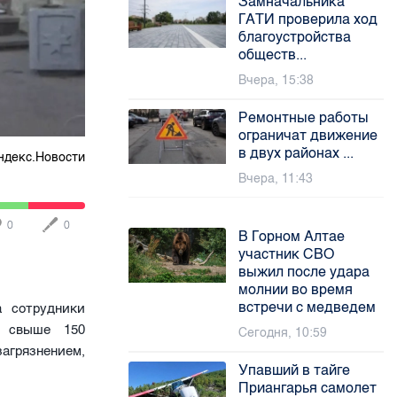
Замначальника
ГАТИ проверила ход
благоустройства
обществ...
Вчера, 15:38
Ремонтные работы
ограничат движение
в двух районах ...
ндекс.Новости
Вчера, 11:43
0
0
В Горном Алтае
участник СВО
выжил после удара
молнии во время
встречи с медведем
а сотрудники
и свыше 150
Сегодня, 10:59
загрязнением,
Упавший в тайге
Приангарья самолет