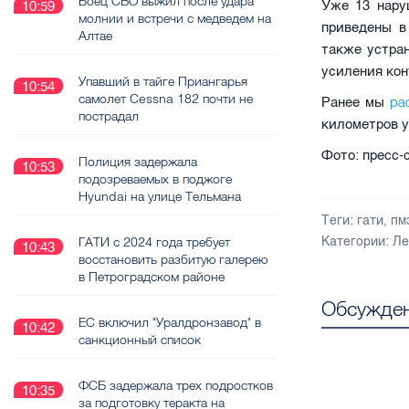
Боец СВО выжил после удара
Уже 13 нару
10:59
молнии и встречи с медведем на
приведены в
Алтае
также устра
усиления кон
Упавший в тайге Приангарья
10:54
самолет Cessna 182 почти не
ра
Ранее мы
пострадал
километров у
Фото: пресс
Полиция задержала
10:53
подозреваемых в поджоге
Hyundai на улице Тельмана
Теги:
гати
,
пм
ГАТИ с 2024 года требует
Категории:
Ле
10:43
восстановить разбитую галерею
в Петроградском районе
Обсужден
ЕС включил "Уралдронзавод" в
10:42
санкционный список
ФСБ задержала трех подростков
10:35
за подготовку теракта на