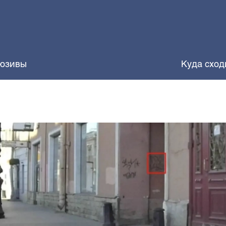
юзивы
Куда сход