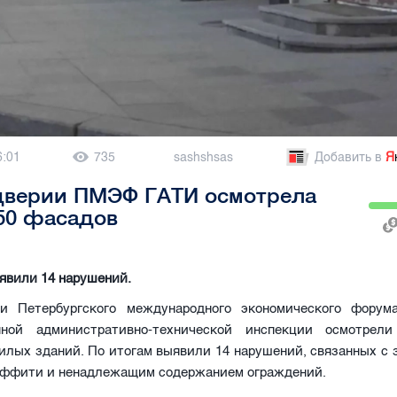
6:01
735
sashshsas
Добавить в
Я
дверии ПМЭФ ГАТИ осмотрела
50 фасадов
явили 14 нарушений.
и Петербургского международного экономического форум
енной административно-технической инспекции осмотрел
лых зданий. По итогам выявили 14 нарушений, связанных с 
аффити и ненадлежащим содержанием ограждений.