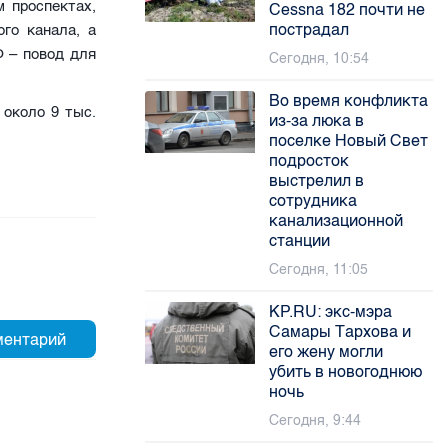
 проспектах,
Cessna 182 почти не
пострадал
го канала, а
 – повод для
Сегодня, 10:54
Во время конфликта
 около 9 тыс.
из-за люка в
поселке Новый Свет
подросток
выстрелил в
сотрудника
канализационной
станции
Сегодня, 11:05
KP.RU: экс-мэра
Самары Тархова и
его жену могли
убить в новогоднюю
ночь
Сегодня, 9:44