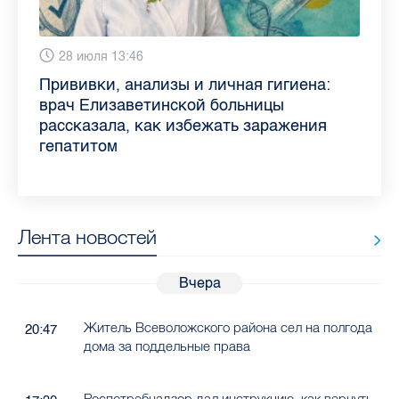
6 августа 9:02
28 июля 13:46
13 июля 9:05
3 июля 11:56
23 июня 9:10
16 июня 11:37
11 июня 12:37
3 июня 10:02
Piter.TV находится в ТОП-10 рейтинга
Прививки, анализы и личная гигиена:
Как обезопасить ребенка летом: советы
Проходные баллы в вузах СПб — 2026:
Врач назвала неожиданные причины
Декрет без потери дохода: эксперт
Что такое рассеянный склероз: невролог
Бамбл с вишней и лимонад с имбирем:
самых цитируемых СМИ Петербурга и
врач Елизаветинской больницы
педиатра для родителей
где самый высокий и самый низкий
воспаления ахиллова сухожилия летом
рассказала о возможностях для
Елизаветинской больницы ответила на
какие напитки можно приготовить дома
Ленобласти во II квартале 2026 года
рассказала, как избежать заражения
конкурс
работающих родителей
главные вопросы о заболевании
в жару
гепатитом
Лента новостей
Вчера
Житель Всеволожского района сел на полгода
20:47
дома за поддельные права
Роспотребнадзор дал инструкцию, как вернуть