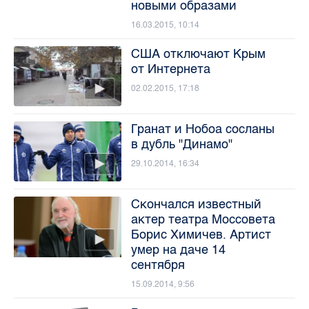
новыми образами
16.03.2015, 10:14
США отключают Крым
от Интернета
02.02.2015, 17:18
Гранат и Нобоа сосланы
в дубль "Динамо"
29.10.2014, 16:34
Скончался известный
актер театра Моссовета
Борис Химичев. Артист
умер на даче 14
сентября
15.09.2014, 9:56