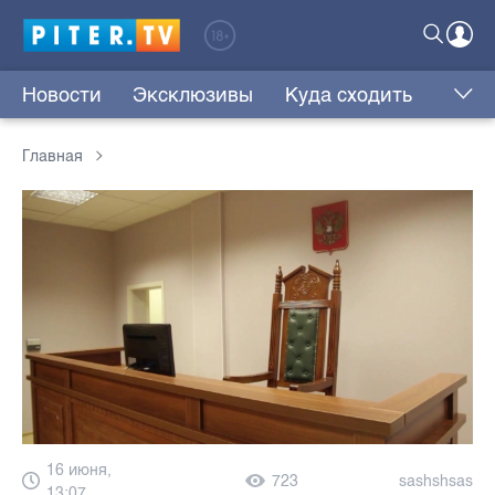
Новости
Эксклюзивы
Куда сходить
Главная
16 июня,
723
sashshsas
13:07