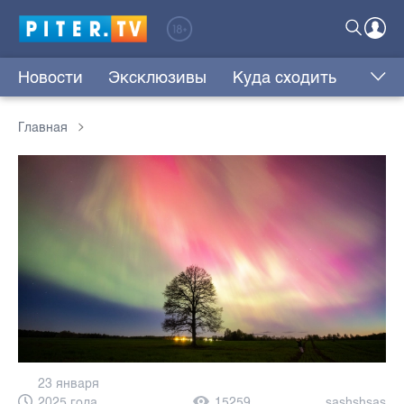
Новости
Эксклюзивы
Куда сходить
Главная
23 января
2025 года,
15259
sashshsas