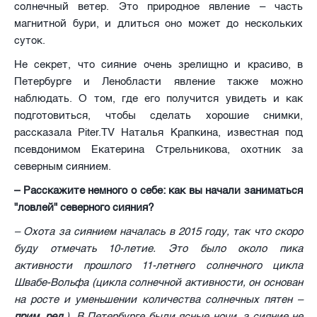
солнечный ветер. Это природное явление – часть
магнитной бури, и длиться оно может до нескольких
суток.
Не секрет, что сияние очень зрелищно и красиво, в
Петербурге и Ленобласти явление также можно
наблюдать. О том, где его получится увидеть и как
подготовиться, чтобы сделать хорошие снимки,
рассказала Piter.TV Наталья Крапкина, известная под
псевдонимом Екатерина Стрельникова, охотник за
северным сиянием.
– Расскажите немного о себе: как вы начали заниматься
"ловлей" северного сияния?
– Охота за сиянием началась в 2015 году, так что скоро
буду отмечать 10-летие. Это было около пика
активности прошлого 11-летнего солнечного цикла
Швабе-Вольфа (цикла солнечной активности, он основан
на росте и уменьшении количества солнечных пятен –
прим. ред.
). В Петербурге были ясные ночи, а сияние не