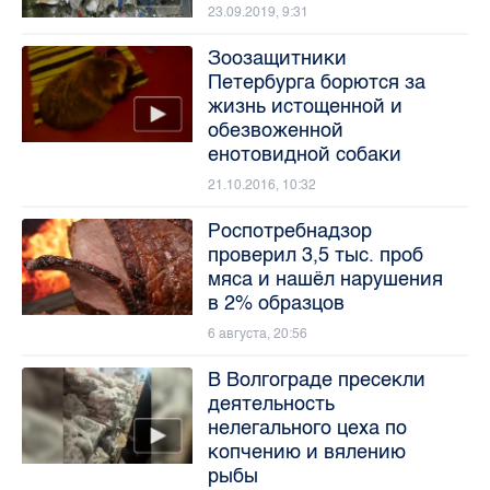
23.09.2019, 9:31
Зоозащитники
Петербурга борются за
жизнь истощенной и
обезвоженной
енотовидной собаки
21.10.2016, 10:32
Роспотребнадзор
проверил 3,5 тыс. проб
мяса и нашёл нарушения
в 2% образцов
6 августа, 20:56
В Волгограде пресекли
деятельность
нелегального цеха по
копчению и вялению
рыбы