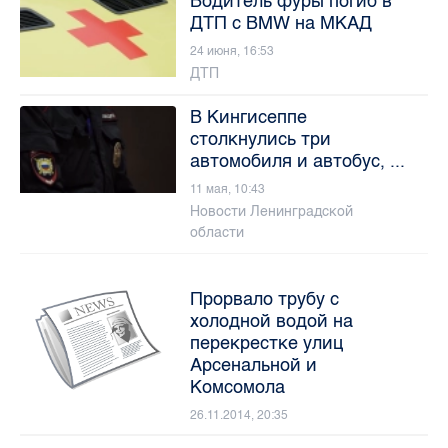
Водитель фуры погиб в
ДТП с BMW на МКАД
24 июня, 16:53
ДТП
В Кингисеппе
столкнулись три
автомобиля и автобус, ...
11 мая, 10:43
Новости Ленинградской
области
Прорвало трубу с
холодной водой на
перекрестке улиц
Арсенальной и
Комсомола
26.11.2014, 20:35