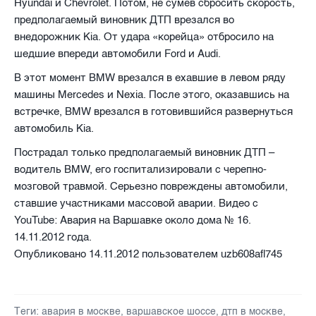
Hyundai и Chevrolet. Потом, не сумев сбросить скорость,
предполагаемый виновник ДТП врезался во
внедорожник Kia. От удара «корейца» отбросило на
шедшие впереди автомобили Ford и Audi.
В этот момент BMW врезался в ехавшие в левом ряду
машины Mercedes и Nexia. После этого, оказавшись на
встречке, BMW врезался в готовившийся развернуться
автомобиль Kia.
Пострадал только предполагаемый виновник ДТП –
водитель BMW, его госпитализировали с черепно-
мозговой травмой. Серьезно повреждены автомобили,
ставшие участниками массовой аварии. Видео с
YouTube
: Авария на Варшавке около дома № 16.
14.11.2012 года.
Опубликовано
14.11.2012
пользователем
uzb608afl745
Теги:
авария в москве
,
варшавское шоссе
,
дтп в москве
,