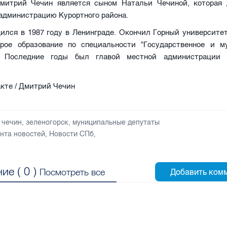
митрий Чечин является сыном Натальи Чечиной, которая 
 администрацию Курортного района.
ился в 1987 году в Ленинграде. Окончил Горный университе
рое образование по специальности "Государственное и м
". Последние годы был главой местной администрации
кте / Дмитрий Чечин
 чечин
,
зеленогорск
,
муниципальные депутаты
нта новостей
,
Новости СПб
,
ие (
0
)
Посмотреть все