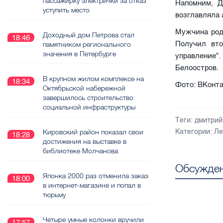
пассажирку электрички за отказ
Напомним, Д
уступить место
возглавляла
Мужчина род
Доходный дом Петрова стал
18:46
Получил вто
памятником регионального
значения в Петербурге
управление
Белоостров.
В крупном жилом комплексе на
18:34
Фото: ВКонта
Октябрьской набережной
завершилось строительство
социальной инфраструктуры
Теги:
дмитрий
Кировский район показал свои
Категории:
Ле
18:28
достижения на выставке в
библиотеке Молчанова
Обсужден
Японка 2000 раз отменила заказ
18:00
в интернет-магазине и попал в
тюрьму
Четыре умные колонки вручили
17:57