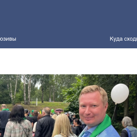
юзивы
Куда сход