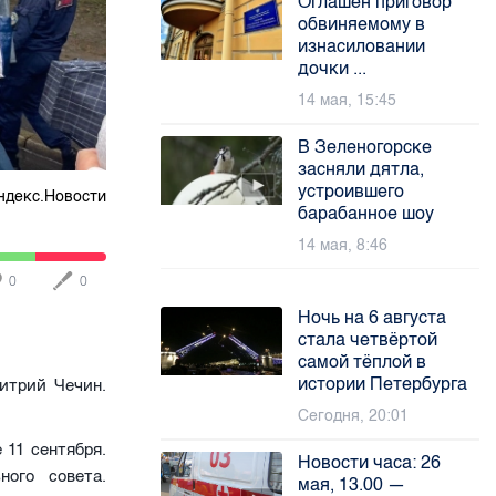
Оглашен приговор
обвиняемому в
изнасиловании
дочки ...
14 мая, 15:45
В Зеленогорске
засняли дятла,
устроившего
ндекс.Новости
барабанное шоу
14 мая, 8:46
0
0
Ночь на 6 августа
стала четвёртой
самой тёплой в
истории Петербурга
итрий Чечин.
Сегодня, 20:01
 11 сентября.
Новости часа: 26
ного совета.
мая, 13.00 —