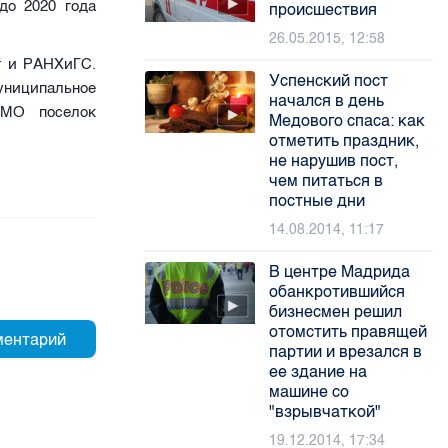
до 2020 года
происшествия
26.05.2015, 12:58
т и РАНХиГС.
Успенский пост
униципальное
начался в день
 МО поселок
Медового спаса: как
отметить праздник,
не нарушив пост,
чем питаться в
постные дни
14.08.2014, 11:17
В центре Мадрида
обанкротившийся
бизнесмен решил
отомстить правящей
партии и врезался в
ее здание на
машине со
"взрывчаткой"
19.12.2014, 17:34