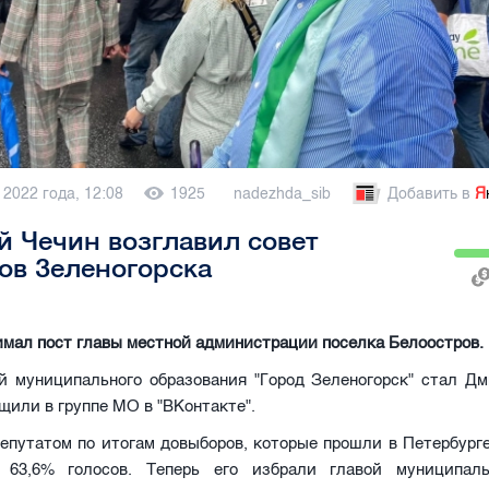
 2022 года, 12:08
1925
nadezhda_sib
Добавить в
Я
 Чечин возглавил совет
ов Зеленогорска
имал пост главы местной администрации поселка Белоостров.
й муниципального образования "Город Зеленогорск" стал Дм
щили в группе МО в "ВКонтакте".
епутатом по итогам довыборов, которые прошли в Петербурге
63,6% голосов. Теперь его избрали главой муниципаль