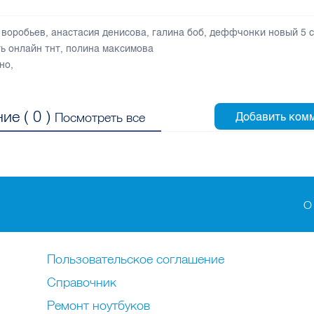
 воробьев
,
анастасия денисова
,
галина боб
,
деффчонки новый 5 с
ь онлайн тнт
,
полина максимова
но
,
ие (
0
)
Посмотреть все
О
Пользовательское соглашение
Справочник
Ремонт нoутбуков