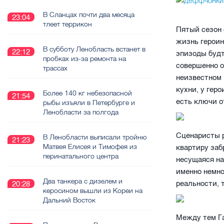
В Сланцах почти два месяца
23:04
тлеет террикон
Пятый сезон 
жизнь героин
В субботу Ленобласть встанет в
22:12
эпизоды будт
пробках из-за ремонта на
совершенно о
трассах
неизвестном 
кухни, у гер
Более 140 кг небезопасной
21:54
есть ключи о
рыбы изъяли в Петербурге и
Ленобласти за полгода
Сценаристы р
В Ленобласти выписали тройню
21:23
Матвея Елисея и Тимофея из
квартиру заб
перинатального центра
несущаяся на
именно немно
Два танкера с дизелем и
реальности, 
20:28
керосином вышли из Кореи на
Дальний Восток
Между тем Га