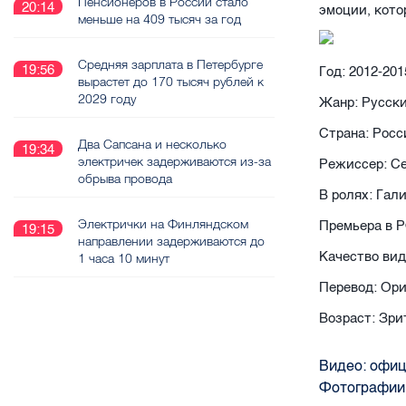
Пенсионеров в России стало
20:14
эмоции, кото
меньше на 409 тысяч за год
Средняя зарплата в Петербурге
19:56
Год: 2012-201
вырастет до 170 тысяч рублей к
2029 году
Жанр: Русск
Страна: Росс
Два Сапсана и несколько
19:34
электричек задерживаются из-за
Режиссер: Се
обрыва провода
В ролях: Гал
Электрички на Финляндском
Премьера в Р
19:15
направлении задерживаются до
Качество вид
1 часа 10 минут
Перевод: Ор
Возраст: Зри
Видео: офиц
Фотографии