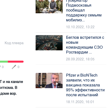
Губернатор
Подмосковья
пообещал
поддержку семьям
мобилиз...
10.10.2022, 13:22
Беглов встретился с
новым
Код плеера
командующим СЗО
Росгвардии ...
28.09.2022, 18:05
0
0
Pfizer и BioNTech
заявили, что их
Т и на канале
вакцина показала
ситкома. В
95% эффективности
 доме вор.
после испытаний
18.11.2020, 16:01