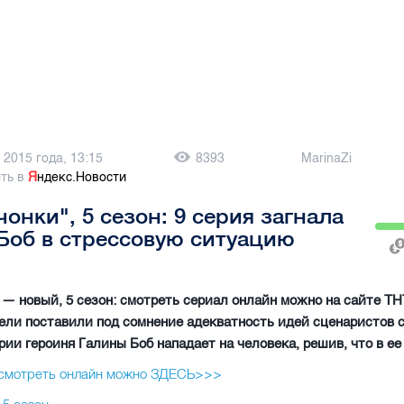
 2015 года, 13:15
8393
MarinaZi
ть в
Я
ндекс.Новости
нки", 5 сезон: 9 серия загнала
Боб в стрессовую ситуацию
— новый, 5 сезон: смотреть сериал онлайн можно на сайте ТН
ители поставили под сомнение адекватность идей сценаристов 
рии героиня Галины Боб нападает на человека, решив, что в ее
 смотреть онлайн можно ЗДЕСЬ>>>