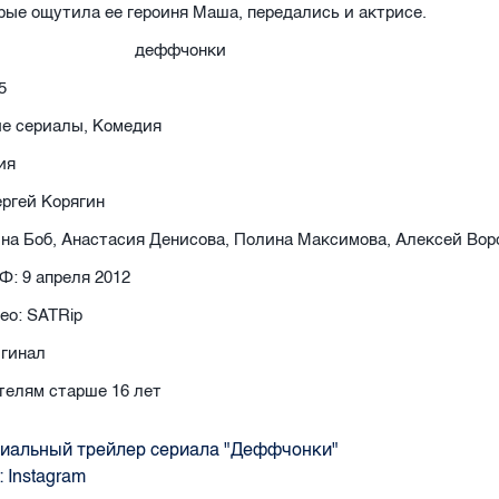
рые ощутила ее героиня Маша, передались и актрисе.
5
ие сериалы, Комедия
ия
ргей Корягин
ина Боб, Анастасия Денисова, Полина Максимова, Алексей Вор
Ф: 9 апреля 2012
ео: SATRip
игинал
телям старше 16 лет
иальный трейлер сериала "Деффчонки"
:
Instagram