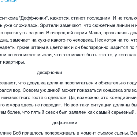
ситкома "Деффчонки", кажется, станет последним. И не только
ь уже сложилась. Зрители замечают, что сюжетные линии и 
о притянуты за уши. В очередной серии Маша, просыпаясь до
дна, замечает на кухне какого-то человека. Несмотря на то, чт
надеты яркие штаны в цветочек и он беспардонно шарится по
оини не возникает мысли, что это может быть кто-то, у кого ка
т квартиры.
ешают, что девушка должна перепугаться и обязательно поду
рался вор. Совсем уж дикой может показаться концовка эпизо
 неизвестного гостя с одеялом. Да, возможно, это комедийный
го юмора здесь не повредит. Но все-таки ситуации должны б
тем более, что пятый сезон был заявлен как самый серьезный.
лине Боб пришлось попереживать в момент съемок сцены. Ве