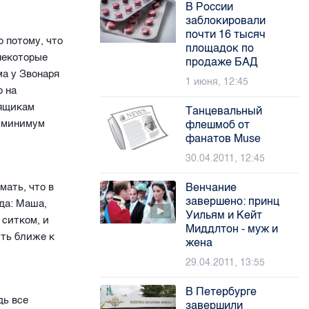
В России
заблокировали
почти 16 тысяч
 потому, что
площадок по
некоторые
продаже БАД
ма у Звонаря
1 июня, 12:45
о на
 ящикам
Танцевальный
к минимум
флешмоб от
фанатов Muse
30.04.2011, 12:45
мать, что в
Венчание
завершено: принц
да: Маша,
Уильям и Кейт
 ситком, и
Миддлтон - муж и
ыть ближе к
жена
29.04.2011, 13:55
В Петербурге
дь все
завершили