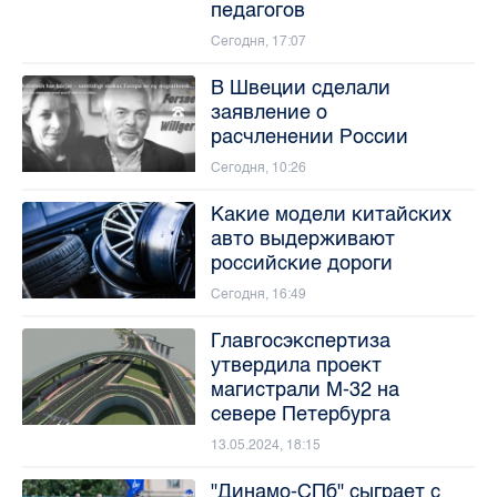
педагогов
Сегодня, 17:07
В Швеции сделали
заявление о
расчленении России
Сегодня, 10:26
Какие модели китайских
авто выдерживают
российские дороги
Сегодня, 16:49
Главгосэкспертиза
утвердила проект
магистрали М-32 на
севере Петербурга
13.05.2024, 18:15
"Динамо-СПб" сыграет с