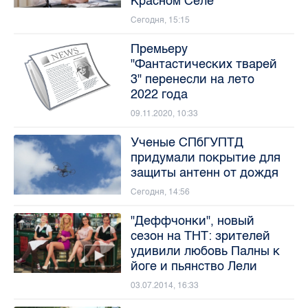
Красном Селе
Сегодня, 15:15
Премьеру
"Фантастических тварей
3" перенесли на лето
2022 года
09.11.2020, 10:33
Ученые СПбГУПТД
придумали покрытие для
защиты антенн от дождя
Сегодня, 14:56
"Деффчонки", новый
сезон на ТНТ: зрителей
удивили любовь Палны к
йоге и пьянство Лели
03.07.2014, 16:33