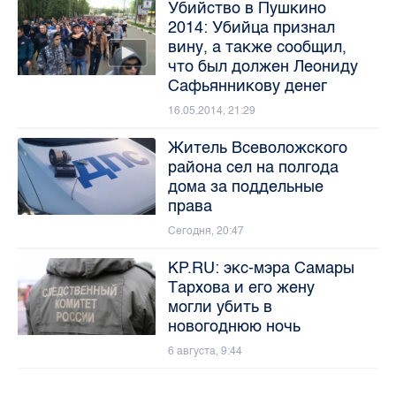
Убийство в Пушкино
2014: Убийца признал
вину, а также сообщил,
что был должен Леониду
Сафьянникову денег
16.05.2014, 21:29
Житель Всеволожского
района сел на полгода
дома за поддельные
права
Сегодня, 20:47
KP.RU: экс-мэра Самары
Тархова и его жену
могли убить в
новогоднюю ночь
6 августа, 9:44