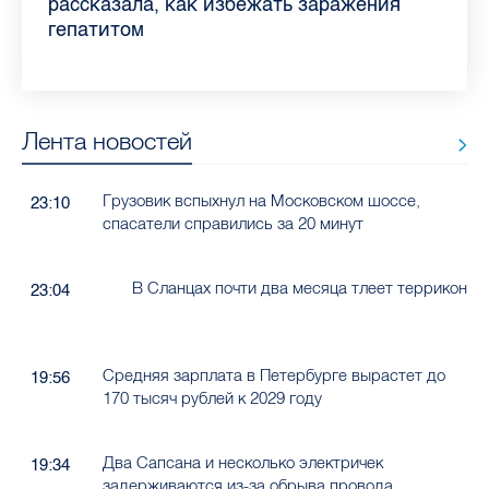
Ленобласти во II квартале 2026 года
рассказала, как избежать заражения
конкурс
работающих родителей
главные вопросы о заболевании
в жару
гепатитом
Лента новостей
Грузовик вспыхнул на Московском шоссе,
23:10
спасатели справились за 20 минут
В Сланцах почти два месяца тлеет террикон
23:04
Средняя зарплата в Петербурге вырастет до
19:56
170 тысяч рублей к 2029 году
Два Сапсана и несколько электричек
19:34
задерживаются из-за обрыва провода