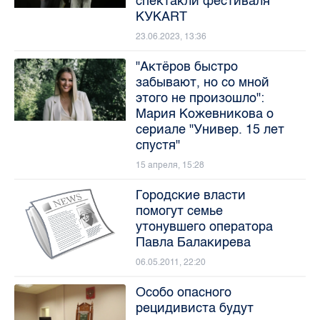
спектакли фестиваля
КУКART
23.06.2023, 13:36
"Актёров быстро
забывают, но со мной
этого не произошло":
Мария Кожевникова о
сериале "Универ. 15 лет
спустя"
15 апреля, 15:28
Городские власти
помогут семье
утонувшего оператора
Павла Балакирева
06.05.2011, 22:20
Особо опасного
рецидивиста будут