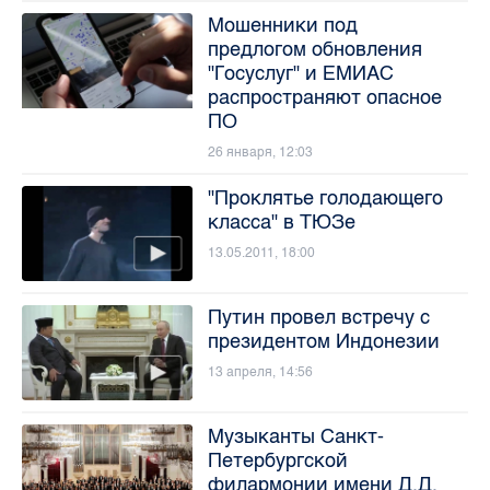
Мошенники под
предлогом обновления
"Госуслуг" и ЕМИАС
распространяют опасное
ПО
26 января, 12:03
"Проклятье голодающего
класса" в ТЮЗе
13.05.2011, 18:00
Путин провел встречу с
президентом Индонезии
13 апреля, 14:56
Музыканты Санкт-
Петербургской
филармонии имени Д.Д.