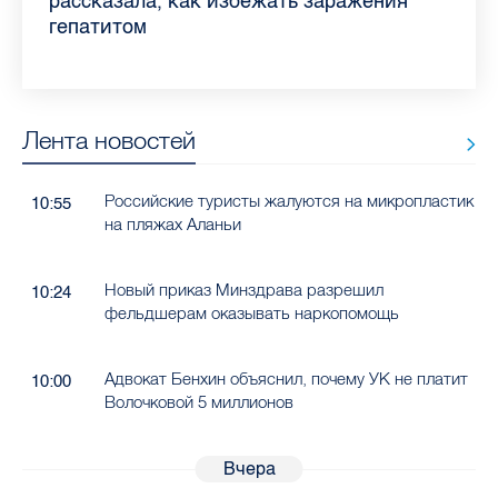
Ленобласти во II квартале 2026 года
рассказала, как избежать заражения
конкурс
работающих родителей
главные вопросы о заболевании
в жару
гепатитом
Лента новостей
Российские туристы жалуются на микропластик
10:55
на пляжах Аланьи
Новый приказ Минздрава разрешил
10:24
фельдшерам оказывать наркопомощь
Адвокат Бенхин объяснил, почему УК не платит
10:00
Волочковой 5 миллионов
Вчера