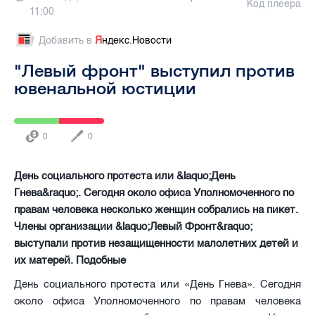
Код плеера
11:00
Добавить в
Я
ндекс.Новости
"Левый фронт" выступил против
ювенальной юстиции
0
0
День социального протеста или &laquo;День
Гнева&raquo;. Сегодня около офиса Уполномоченного по
правам человека несколько женщин собрались на пикет.
Члены организации &laquo;Левый Фронт&raquo;
выступали против незащищенности малолетних детей и
их матерей. Подобные
День социального протеста или «День Гнева». Сегодня
около офиса Уполномоченного по правам человека