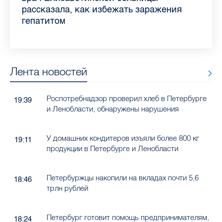
Ленобласти во II квартале 2026 года
рассказала, как избежать заражения
конкурс
работающих родителей
главные вопросы о заболевании
в жару
гепатитом
Лента новостей
Роспотребнадзор проверил хлеб в Петербурге
19:39
и Ленобласти, обнаружены нарушения
У домашних кондитеров изъяли более 800 кг
19:11
продукции в Петербурге и Ленобласти
Петербуржцы накопили на вкладах почти 5,6
18:46
трлн рублей
Петербург готовит помощь предпринимателям,
18:24