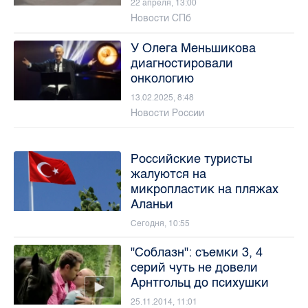
22 апреля, 13:00
Новости СПб
У Олега Меньшикова
диагностировали
онкологию
13.02.2025, 8:48
Новости России
Российские туристы
жалуются на
микропластик на пляжах
Аланьи
Сегодня, 10:55
"Соблазн": съемки 3, 4
серий чуть не довели
Арнтгольц до психушки
25.11.2014, 11:01