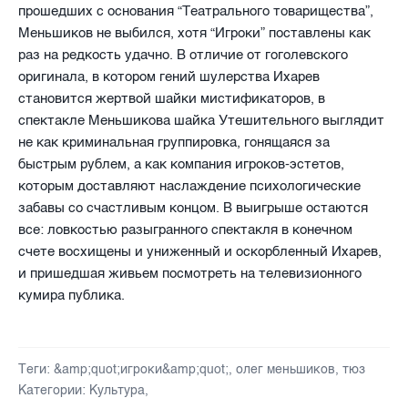
прошедших с основания “Театрального товарищества”,
Меньшиков не выбился, хотя “Игроки” поставлены как
раз на редкость удачно. В отличие от гоголевского
оригинала, в котором гений шулерства Ихарев
становится жертвой шайки мистификаторов, в
спектакле Меньшикова шайка Утешительного выглядит
не как криминальная группировка, гонящаяся за
быстрым рублем, а как компания игроков-эстетов,
которым доставляют наслаждение психологические
забавы со счастливым концом. В выигрыше остаются
все: ловкостью разыгранного спектакля в конечном
счете восхищены и униженный и оскорбленный Ихарев,
и пришедшая живьем посмотреть на телевизионного
кумира публика.
Теги:
&amp;quot;игроки&amp;quot;
,
олег меньшиков
,
тюз
Категории:
Культура
,