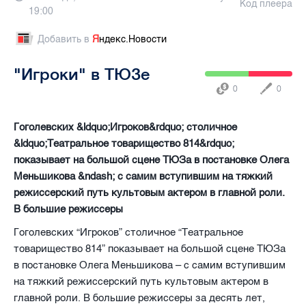
Код плеера
19:00
Добавить в
Я
ндекс.Новости
"Игроки" в ТЮЗе
0
0
Гоголевских &ldquo;Игроков&rdquo; столичное
&ldquo;Театральное товарищество 814&rdquo;
показывает на большой сцене ТЮЗа в постановке Олега
Меньшикова &ndash; с самим вступившим на тяжкий
режиссерский путь культовым актером в главной роли.
В большие режиссеры
Гоголевских “Игроков” столичное “Театральное
товарищество 814” показывает на большой сцене ТЮЗа
в постановке Олега Меньшикова – с самим вступившим
на тяжкий режиссерский путь культовым актером в
главной роли.
В большие режиссеры за десять лет,