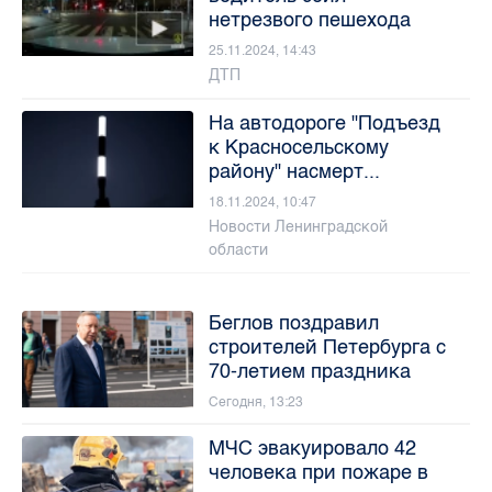
нетрезвого пешехода
25.11.2024, 14:43
ДТП
На автодороге "Подъезд
к Красносельскому
району" насмерт...
18.11.2024, 10:47
Новости Ленинградской
области
Беглов поздравил
строителей Петербурга с
70-летием праздника
Сегодня, 13:23
МЧС эвакуировало 42
человека при пожаре в