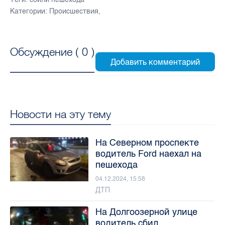
Категории:
Происшествия
,
Обсуждение (
0
)
Новости на эту тему
На Северном проспекте
водитель Ford наехал на
пешехода
04.12.2024, 15:58
ДТП
На Долгоозерной улице
водитель сбил