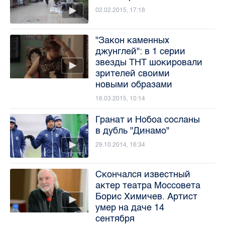
02.02.2015, 17:18
"Закон каменных
джунглей": в 1 серии
звезды ТНТ шокировали
зрителей своими
новыми образами
16.03.2015, 10:14
Гранат и Нобоа сосланы
в дубль "Динамо"
29.10.2014, 16:34
Скончался известный
актер театра Моссовета
Борис Химичев. Артист
умер на даче 14
сентября