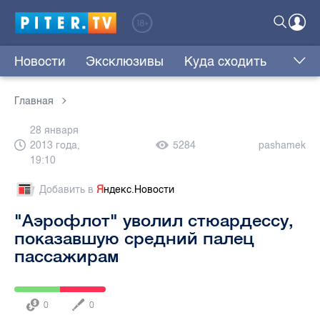
Новости
Эксклюзивы
Куда сходить
Главная
28 января
2013 года,
5284
pashamek
19:10
Добавить в
Я
ндекс.Новости
"Аэрофлот" уволил стюардессу,
показавшую средний палец
пассажирам
0
0