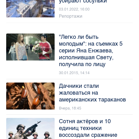
убирают сосульки
03.01.2022, 16:00
Репортажи
"Легко ли быть
молодым": на съемках 5
серии Яна Енжаева,
исполнившая Свету,
получила по лицу
30.01.2015, 14:14
Дачники стали
жаловаться на
американских тараканов
Вчера, 18:45
Сотня актёров и 10
единиц техники
воссоздали сражение