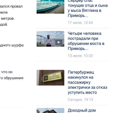
Серфер спас
тонущих отца и сына
вался провал
у мыса Вятлина в
емле
Приморь...
 метров.
17 июля, 12:54
одой.
Четыре человека
пострадали при
обрушении моста в
падного шурфа
Приморь...
13 июля, 10:03
 что он
Петербуржец
накинулся на
го обрушения
пассажирку
электрички за отказ
уступить место
Сегодня, 19:13
Доходный дом