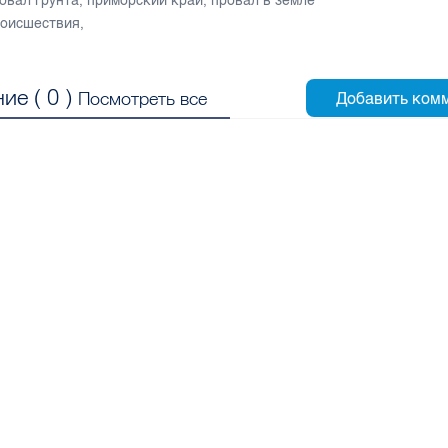
бвал грунта
,
приморский край
,
провал в земле
оисшествия
,
ие (
0
)
Посмотреть все