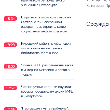
памятником регионального
Теги:
артем
,
о
значения в Петербурге
Категории:
Пр
В крупном жилом комплексе на
18:34
Октябрьской набережной
Обсужден
завершилось строительство
социальной инфраструктуры
Кировский район показал свои
18:28
достижения на выставке в
библиотеке Молчанова
Японка 2000 раз отменила заказ
18:00
в интернет-магазине и попал в
тюрьму
Четыре умные колонки вручили
17:57
первым победителям акции МФЦ
в Петербурге
"Нам мешали жить проблемы".
17:38