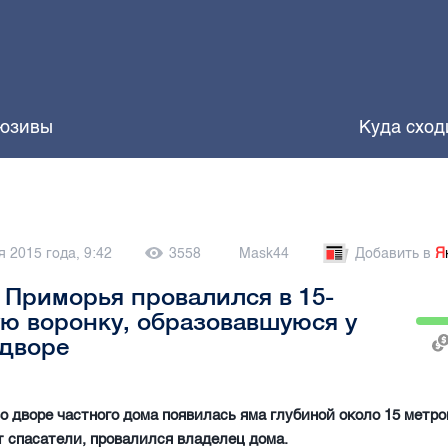
юзивы
Куда сход
я 2015 года, 9:42
3558
Mask44
Добавить в
Я
Приморья провалился в 15-
ю воронку, образовавшуюся у
 дворе
о дворе частного дома появилась яма глубиной около 15 метров
 спасатели, провалился владелец дома.