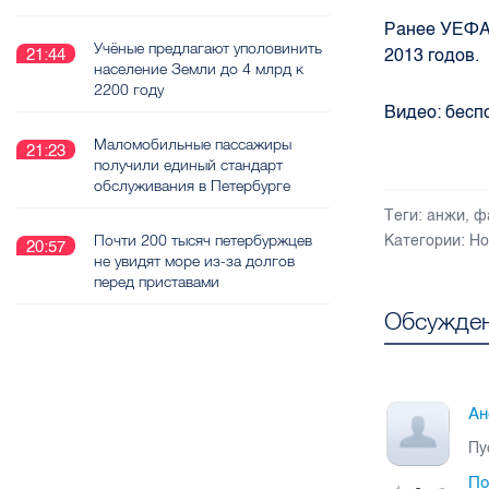
Ранее УЕФА 
Учёные предлагают уполовинить
2013 годов.
21:44
население Земли до 4 млрд к
2200 году
Видео: бесп
Маломобильные пассажиры
21:23
получили единый стандарт
обслуживания в Петербурге
Теги:
анжи
,
ф
Почти 200 тысяч петербуржцев
Категории:
Но
20:57
не увидят море из-за долгов
перед приставами
Обсужден
Ан
Пу
По