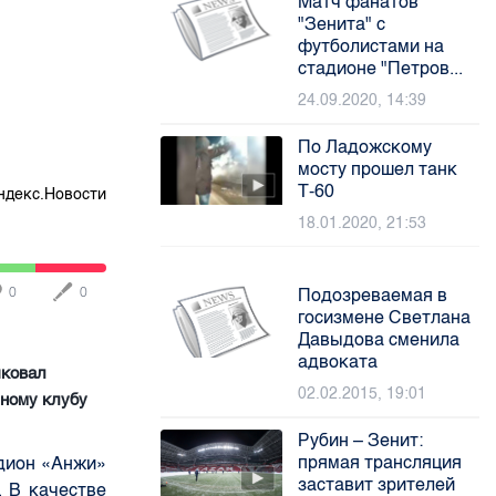
Матч фанатов
"Зенита" с
футболистами на
стадионе "Петров...
24.09.2020, 14:39
По Ладожскому
мосту прошел танк
Т-60
ндекс.Новости
18.01.2020, 21:53
0
0
Подозреваемая в
госизмене Светлана
Давыдова сменила
адвоката
иковал
02.02.2015, 19:01
ному клубу
Рубин – Зенит:
прямая трансляция
дион «Анжи»
заставит зрителей
 В качестве