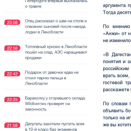
Петербурге впервые высказалась
аргумента п
о травле
Тогда десят
Отец рассказал о шве на стопе и
23:08
По мнению 
спасении сыновей после наезда
лодки в Ленобласти
«Анжи» от н
не изменило
Топливный кризис в Ленобласти
22:58
пошёл на спад, АЗС наращивают
«В Дагеста
продажи
понятия и з
российским
Подарок от девочки едва не
22:42
врать всем,
стоил парню пальца в
гостевой т
Ленобласти
расскажете 
Барахолку у сгоревшего склада
22:25
По словам 
Wildberries проверят на
законность
объявить бо
только на и
Депутаты захотели пустить всех
же вы хотит
21:58
в 10-й класс без экзаменов