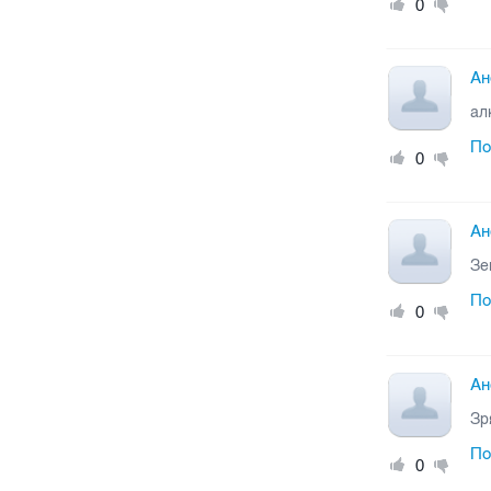
0
Ан
ал
По
0
Ан
Зе
По
0
Ан
Зр
По
0