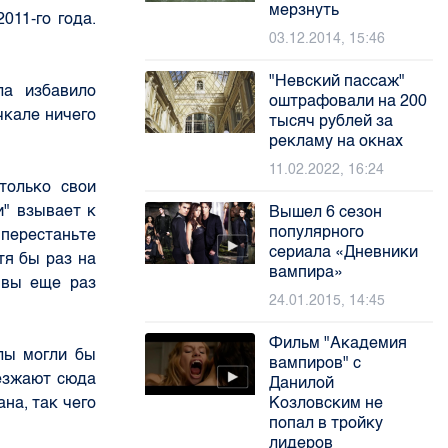
мерзнуть
011-го года.
03.12.2014, 15:46
"Невский пассаж"
ла избавило
оштрафовали на 200
чкале ничего
тысяч рублей за
рекламу на окнах
11.02.2022, 16:24
только свои
и" взывает к
Вышел 6 сезон
популярного
перестаньте
сериала «Дневники
тя бы раз на
вампира»
 вы еще раз
24.01.2015, 14:45
Фильм "Академия
лы могли бы
вампиров" с
иезжают сюда
Данилой
на, так чего
Козловским не
попал в тройку
лидеров