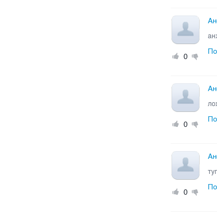
Ан
ан
По
0
Ан
ло
По
0
Ан
ту
По
0