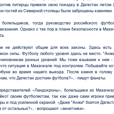
ротив питерцы привели свою поездку в Дагестан летом 2
ки гостей из Северной столицы были заброшены камнями.
болельщиков, тогда руководство российского футбо
аказания. Однако с тех пор в плане безопасности в Маха
сь.
не не действуют общие для всех законы. Здесь есть 
акон силы. Футболу любого уровня здесь не место. "Анж
 чиновникам разных уровней. Мы тоже взываем к ним - 
 что ситуация в Махачкале под контролем. Побывайте хо
рибуне во время нашего выезда. После камня в голову
нам, что Дагестан достоин футбола?», - пишут фанаты.
представителей «Ландскроны», болельщики из Махачка
йкот своим футболистам, так как даже сами игроки пр
гры и под усиленной охраной. «Даже "Анжи" боится Дагеста
е от остальных?», - вопрошают «зенитчики».