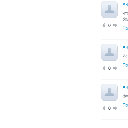
Ан
чт
бо
0
По
Ан
Ис
По
0
Ан
фу
По
0