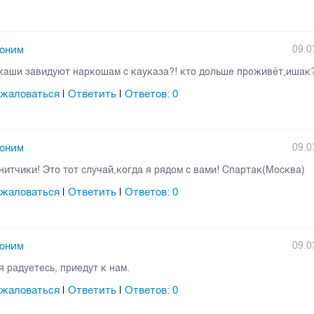
оним
09.0
каши завидуют наркошам с кауказа?! кто дольше проживёт,ишак
жаловаться
Ответить
Ответов:
0
|
|
оним
09.0
нитчики! Это тот случай,когда я рядом с вами! Спартак(Москва)
жаловаться
Ответить
Ответов:
0
|
|
оним
09.0
я радуетесь, приедут к нам.
жаловаться
Ответить
Ответов:
0
|
|