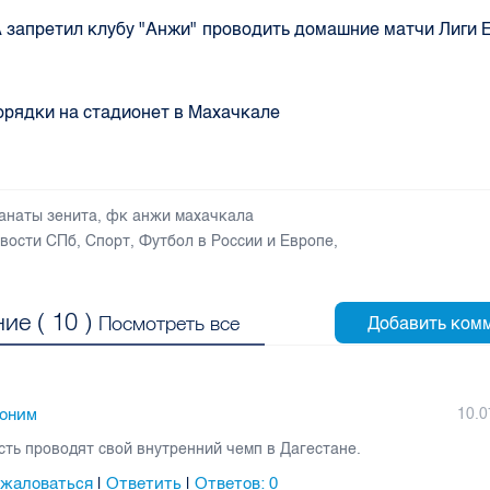
запретил клубу "Анжи" проводить домашние матчи Лиги 
орядки на стадионет в Махачкале
анаты зенита
,
фк анжи махачкала
вости СПб
,
Спорт
,
Футбол в России и Европе
,
ие (
10
)
Посмотреть все
оним
10.0
сть проводят свой внутренний чемп в Дагестане.
жаловаться
Ответить
Ответов:
0
|
|