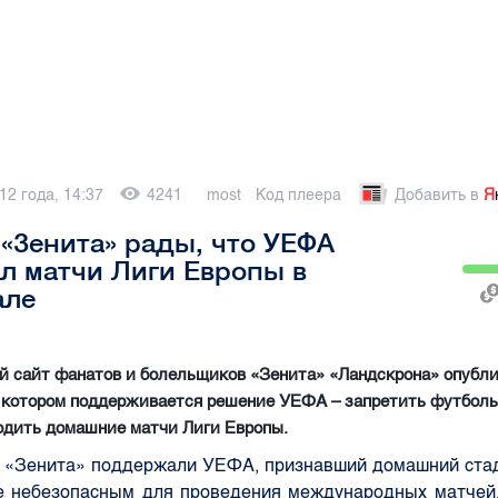
12 года, 14:37
4241
most
Код плеера
Добавить в
Я
«Зенита» рады, что УЕФА
л матчи Лиги Европы в
але
 сайт фанатов и болельщиков «Зенита» «Ландскрона» опубл
в котором поддерживается решение УЕФА – запретить футболь
одить домашние матчи Лиги Европы.
 «Зенита» поддержали УЕФА, признавший домашний ста
е небезопасным для проведения международных матчей.