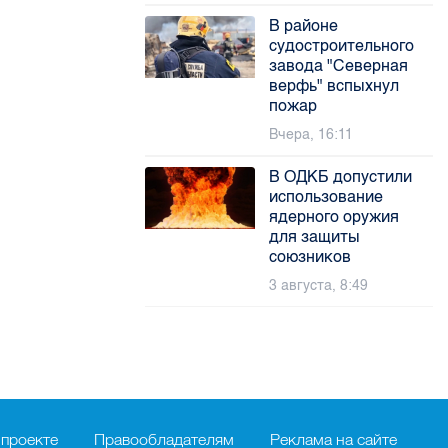
В районе
судостроительного
завода "Северная
верфь" вспыхнул
пожар
Вчера, 16:11
В ОДКБ допустили
использование
ядерного оружия
для защиты
союзников
3 августа, 8:49
 проекте
Правообладателям
Реклама на сайте