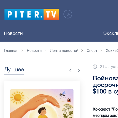
Новости
Экскл
Главная
Новости
Лента новостей
Спорт
Хокке
21 август
Лучшее
Войнов
досрочн
$100 в 
Хоккеист "Ло
месяцам закл