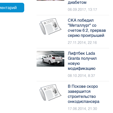
диабетом
06.09.2017, 13:17
СКА победил
"Металлург" со
счетом 6:2, прервав
серию проигрышей
27.11.2014, 22:16
Лифтбек Lada
Granta получил
новую
модификацию
08.10.2014, 8:37
В Пскове скоро
завершится
строительство
онкодиспансера
17.06.2014, 21:30