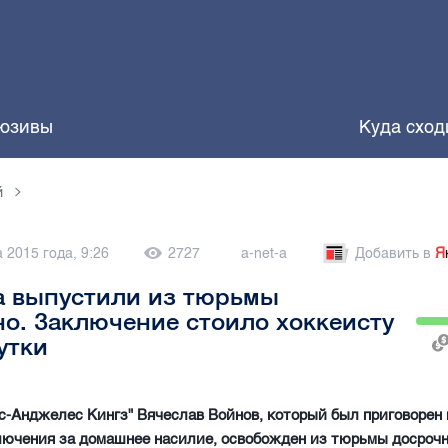
юзивы
Куда сход
й
а 2015 года, 9:26
2727
a-net-a
Добавить в
Я
а выпустили из тюрьмы
о. Заключение стоило хоккеисту
сутки
с-Анджелес Кингз" Вячеслав Войнов, который был приговорен 
ючения за домашнее насилие, освобожден из тюрьмы досрочн