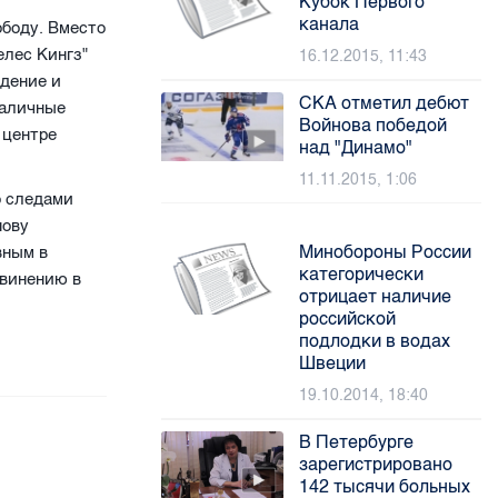
Кубок Первого
канала
боду. Вместо
елес Кингз"
16.12.2015, 11:43
едение и
СКА отметил дебют
наличные
Войнова победой
 центре
над "Динамо"
11.11.2015, 1:06
о следами
нову
Минобороны России
вным в
категорически
бвинению в
отрицает наличие
российской
подлодки в водах
Швеции
19.10.2014, 18:40
В Петербурге
зарегистрировано
142 тысячи больных