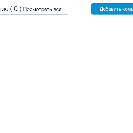
ие (
0
)
Посмотреть все