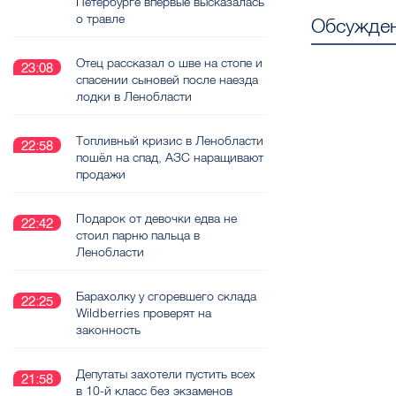
Петербурге впервые высказалась
о травле
Обсужден
Отец рассказал о шве на стопе и
23:08
спасении сыновей после наезда
лодки в Ленобласти
Топливный кризис в Ленобласти
22:58
пошёл на спад, АЗС наращивают
продажи
Подарок от девочки едва не
22:42
стоил парню пальца в
Ленобласти
Барахолку у сгоревшего склада
22:25
Wildberries проверят на
законность
Депутаты захотели пустить всех
21:58
в 10-й класс без экзаменов