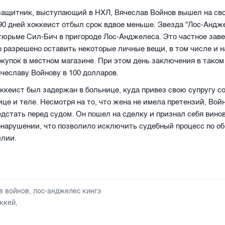
защитник, выступающий в НХЛ, Вячеслав Войнов вышел на сво
0 дней хоккеист отбыл срок вдвое меньше. Звезда "Лос-Андж
тюрьме Сил-Бич в пригороде Лос-Анджелеса. Это частное зав
 разрешено оставить некоторые личные вещи, в том числе и 
окупок в местном магазине. При этом день заключения в таком
чеславу Войнову в 100 долларов.
ккеист был задержан в больнице, куда привез свою супругу с
ице и теле. Несмотря на то, что жена не имела претензий, Вой
дстать перед судом. Он пошел на сделку и признал себя вино
нарушении, что позволило исключить судебный процесс по о
илии.
в войнов
,
лос-анджелес кингз
ккей
,