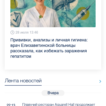
6 августа 9:02
28 июля 13:46
13 июля 9:05
3 июля 11:56
23 июня 9:10
16 июня 11:37
11 июня 12:37
3 июня 10:02
Piter.TV находится в ТОП-10 рейтинга
Прививки, анализы и личная гигиена:
Как обезопасить ребенка летом: советы
Проходные баллы в вузах СПб — 2026:
Врач назвала неожиданные причины
Декрет без потери дохода: эксперт
Что такое рассеянный склероз: невролог
Бамбл с вишней и лимонад с имбирем:
самых цитируемых СМИ Петербурга и
врач Елизаветинской больницы
педиатра для родителей
где самый высокий и самый низкий
воспаления ахиллова сухожилия летом
рассказала о возможностях для
Елизаветинской больницы ответила на
какие напитки можно приготовить дома
Ленобласти во II квартале 2026 года
рассказала, как избежать заражения
конкурс
работающих родителей
главные вопросы о заболевании
в жару
гепатитом
Лента новостей
Вчера
Плавучий ресторан Aquarell Hall продолжает
22:13