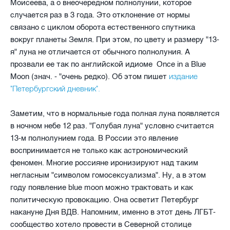
Моисеева, а о внеочередном полнолунии, которое
случается раз в 3 года. Это отклонение от нормы
связано с циклом оборота естественного спутника
вокруг планеты Земля. При этом, по цвету и размеру "13-
я" луна не отличается от обычного полнолуния. А
прозвали ее так по английской идиоме Once in a Blue
издание
Moon (знач. - "очень редко). Об этом пишет
"Петербургский дневник".
Заметим, что в нормальные года полная луна появляется
в ночном небе 12 раз. "Голубая луна" условно считается
13-м полнолунием года. В России это явление
воспринимается не только как астрономический
феномен. Многие россияне иронизируют над таким
негласным "символом гомосексуализма". Ну, а в этом
году появление blue moon можно трактовать и как
политическую провокацию. Она осветит Петербург
накануне Дня ВДВ. Напомним, именно в этот день ЛГБТ-
сообщество хотело провести в Северной столице