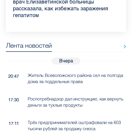
самых цитируемых СМИ Петербурга и
врач Елизаветинской больницы
педиатра для родителей
где самый высокий и самый низкий
воспаления ахиллова сухожилия летом
рассказала о возможностях для
Елизаветинской больницы ответила на
какие напитки можно приготовить дома
Ленобласти во II квартале 2026 года
рассказала, как избежать заражения
конкурс
работающих родителей
главные вопросы о заболевании
в жару
гепатитом
Лента новостей
Вчера
Житель Всеволожского района сел на полгода
20:47
дома за поддельные права
Роспотребнадзор дал инструкцию, как вернуть
17:30
деньги за тухлые продукты
Трёх предпринимателей оштрафовали на 603
17:11
тысячи рублей за продажу снюса