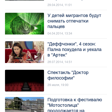
29.04.2014, 11:01
У детей мигрантов будут
снимать отпечатки
пальцев
04.04.2014, 13:34
"Деффчонки", 4 сезон:
Пална похудела и уехала
в "Артек"
28.07.2014, 14:51
Спектакль "Доктор
философии"
29 июля, 19:00
Подготовка к фестивалю
"Мотостолица"
продолжается на