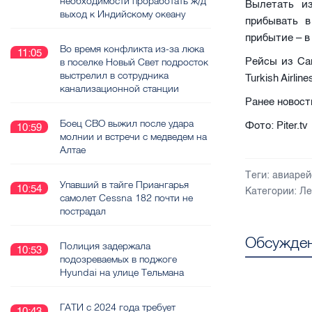
необходимости проработать ж/д
Вылетать из
выход к Индийскому океану
прибывать в
прибытие – в
Во время конфликта из-за люка
11:05
Рейсы из Са
в поселке Новый Свет подросток
выстрелил в сотрудника
Turkish Airlin
канализационной станции
Ранее новост
Боец СВО выжил после удара
Фото: Piter.tv
10:59
молнии и встречи с медведем на
Алтае
Теги:
авиарей
Упавший в тайге Приангарья
10:54
Категории:
Ле
самолет Cessna 182 почти не
пострадал
Обсужден
Полиция задержала
10:53
подозреваемых в поджоге
Hyundai на улице Тельмана
ГАТИ с 2024 года требует
10:43