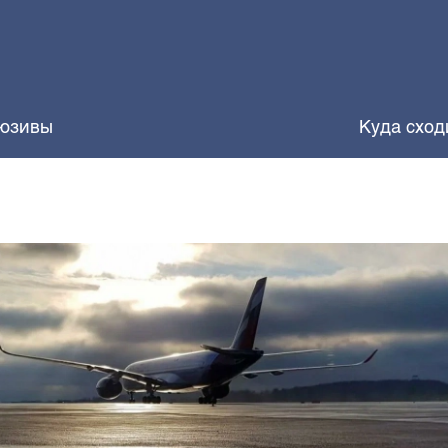
юзивы
Куда сход