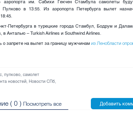
 аэропорта им. Сабихи Гекчен Стамбула самолеты буду
 Пулково в 13:55. Из аэропорта Петербурга вылет назнач
 18:45.
нкт-Петербурга в турецкие города Стамбул, Бодрум и Далам
es, в Анталью – Turkish Airlines и Southwind Airlines.
из Ленобласти опро
ь о запрете на вылет за границу мужчинам
с
,
пулково
,
самолет
нта новостей
,
Новости СПб
,
ие (
0
)
Посмотреть все