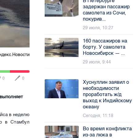
В Петербурге
задержан пассажир
самолета из Сочи,
покурив...
29 июля, 10:27
160 пассажиров на
борту. У самолета
Новосибирск — ...
ндекс.Новости
29 июля, 9:44
0
0
Хуснуллин заявил о
необходимости
проработать ж/д
 выполняет
выход к Индийскому
океану
ейса в неделю
Сегодня, 11:18
во в Стамбул
Во время конфликта
из-за люка в