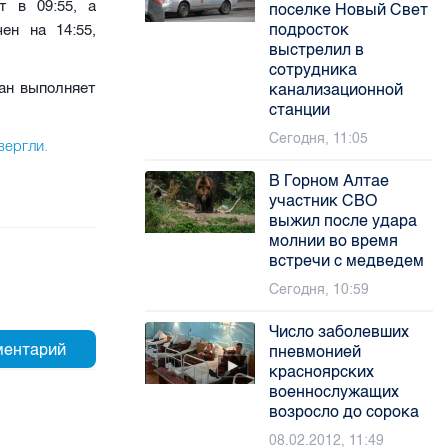
т в 09:55, а
поселке Новый Свет
подросток
ен на 14:55,
выстрелил в
сотрудника
ан выполняет
канализационной
станции
Сегодня, 11:05
вергли.
В Горном Алтае
участник СВО
выжил после удара
молнии во время
встречи с медведем
Сегодня, 10:59
Число заболевших
пневмонией
красноярских
военнослужащих
возросло до сорока
08.02.2012, 11:49