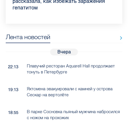
Ленобласти во II квартале 2026 года
рассказала, как избежать заражения
конкурс
работающих родителей
главные вопросы о заболевании
в жару
гепатитом
Лента новостей
Вчера
Плавучий ресторан Aquarell Hall продолжает
22:13
тонуть в Петербурге
Яхтсмена эвакуировали с камней у острова
19:13
Сескар на вертолёте
В парке Сосновка пьяный мужчина набросился
18:55
с ножом на прохожих