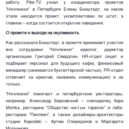
работу. Piter.TV узнал у координатора проектов
"Ночлежки" в Петербурге Елены Бонштедт, на каком
этапе находится проект, укомплектован ли штат, а
главное – когда состоится открытие заведения.
О проекте и выходе на окупаемость
Как рассказала Бонштедт, в проекте принимают участие
все сотрудники "Ночлежки": идеолог, директор
организации Григорий Свердлин, HR-отдел (ищет и
подбирает персонал для будущего кафе), финансовый
менеджер (занимается бухгалтерской частью), PR-отдел
(отвечает за креатив, название, коммуникации) и не
только.
"Ночлежке" помогают и петербургские рестораторы,
например, Александр Берковский – совладелец бара
Mishka, ресторана "Общество чистых тарелок" и паба-
ресторана "Пингвин", а также дизайнеры-архитекторы
студии Kapodaki – Артем Спиридонов и Маргарита
Молчанова.