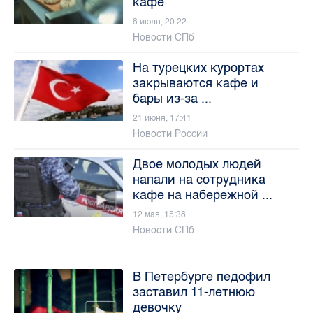
кафе
8 июля, 20:22
Новости СПб
На турецких курортах
закрываются кафе и
бары из-за ...
21 июня, 17:41
Новости России
Двое молодых людей
напали на сотрудника
кафе на набережной ...
12 мая, 15:38
Новости СПб
В Петербурге педофил
заставил 11-летнюю
девочку