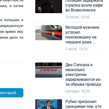
в квартире на
Полиция задержала
стрелка возле кафе
нка, а затем
во Всеволожске
15 июля, 10:50
ия полицию и
 медицинскую
Молодой мужчина
ее время ему
устроил
поножовщину на
овное дело по
чердаке дома ...
3 июля, 15:55
Два Сапсана и
несколько
электричек
задерживаются из-
за обрыва провода
Сегодня, 19:34
Рубио пригрозил
санкциями тем, кто