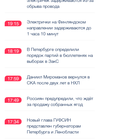
электричек задерживаются из-за
обрыва провода
Электрички на Финляндском
19:15
направлении задерживаются до
1 часа 10 минут
В Петербурге определили
18:19
порядок партий в бюллетенях на
выборах в ЗакС
Даниил Мироманов вернулся в
17:59
СКА после двух лет в НХЛ
Россиян предупредили, что ждёт
17:49
за продажу собранных ягод
Новый глава ГУФСИН
17:34
представлен губернаторам
Петербурга и Ленобласти