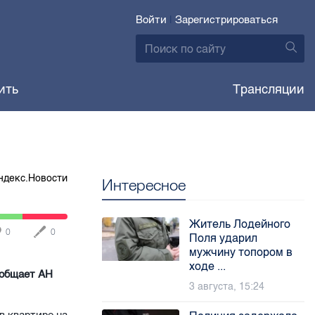
Войти
|
Зарегистрироваться
ить
Трансляции
ндекс.Новости
Интересное
Житель Лодейного
0
0
Поля ударил
мужчину топором в
ходе ...
ообщает АН
3 августа, 15:24