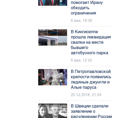
помогает Ирану
обходить
ограничения
6 мая, 16:36
В Кингисеппе
прошла ликвидация
свалки на месте
бывшего
автобусного парка
6 мая, 12:55
В Петропавловской
крепости появились
ледяные джунгли и
Алые паруса
20.12.2018, 21:04
В Швеции сделали
заявление о
расчленении России