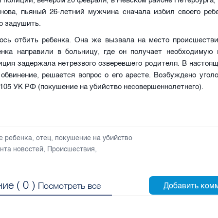
 полиции, вечером 20 февраля, в Невском районе Петербурга, 
нова, пьяный 26-летний мужчина сначала избил своего ребе
о задушить.
ось отбить ребенка. Она же вызвала на место происшеств
енка направили в больницу, где он получает необходимую
иция задержала нетрезвого озверевшего родителя. В настоящ
обвинение, решается вопрос о его аресте. Возбуждено угол
 105 УК РФ (покушение на убийство несовершеннолетнего).
е ребенка
,
отец
,
покушение на убийство
нта новостей
,
Происшествия
,
ие (
0
)
Посмотреть все