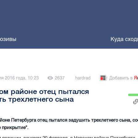
юзивы
Куда сход
я 2016 года, 10:23
2637
hardrad
Добавить в
Я
ом районе отец пытался
ь трехлетнего сына
йоне Петербурга отец пытался задушить трехлетнего сына, с
 прикрытие".