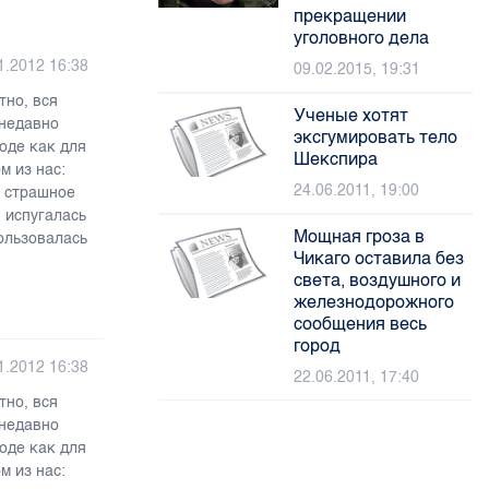
прекращении
уголовного дела
1.2012 16:38
09.02.2015, 19:31
тно, вся
Ученые хотят
 недавно
эксгумировать тело
роде как для
Шекспира
м из нас:
24.06.2011, 19:00
е страшное
, испугалась
Мощная гроза в
ользовалась
Чикаго оставила без
света, воздушного и
железнодорожного
сообщения весь
город
1.2012 16:38
22.06.2011, 17:40
тно, вся
 недавно
роде как для
м из нас: