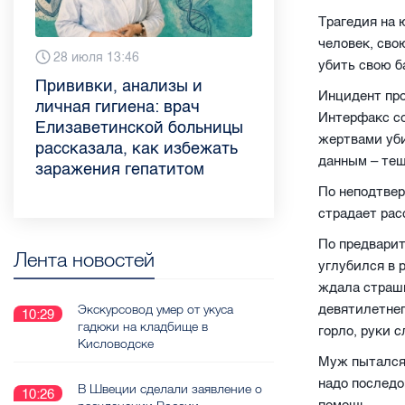
Трагедия на 
человек, сво
Вчера 9:02
28 июля 13:46
13 июля 9:05
3 июля 11:56
23 июня 9:10
16 июня 11:37
11 июня 12:37
3 июня 10:02
убить свою б
Piter.TV находится в
Прививки, анализы и
Как обезопасить ребенка
Проходные баллы в вузах
Врач назвала неожиданные
Декрет без потери дохода:
Что такое рассеянный
Бамбл с вишней и лимонад
Инцидент про
ТОП-10 рейтинга самых
личная гигиена: врач
летом: советы педиатра
СПб — 2026: где самый
причины воспаления
эксперт рассказала о
склероз: невролог
с имбирем: какие напитки
Интерфакс со
цитируемых СМИ
Елизаветинской больницы
для родителей
высокий и самый низкий
ахиллова сухожилия летом
возможностях для
Елизаветинской больницы
можно приготовить дома в
жертвами уби
Петербурга и Ленобласти
рассказала, как избежать
конкурс
работающих родителей
ответила на главные
жару
данным – тещ
во II квартале 2026 года
заражения гепатитом
вопросы о заболевании
По неподтве
страдает рас
По предварит
Лента новостей
углубился в 
ждала страшн
Экскурсовод умер от укуса
девятилетнег
10:29
гадюки на кладбище в
горло, руки 
Кисловодске
Муж пытался 
надо последо
В Швеции сделали заявление о
10:26