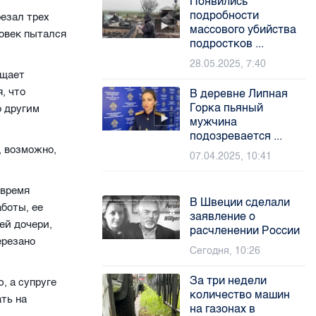
Появились
подробности
резал трех
массового убийства
ловек пытался
подростков ...
28.05.2025, 7:40
бщает
, что
В деревне Липная
Горка пьяный
о другим
мужчина
подозревается ...
, возможно,
07.04.2025, 10:41
 время
В Швеции сделали
аботы, ее
заявление о
ей дочери,
расчленении России
ерезано
Сегодня, 10:26
За три недели
, а супруге
количество машин
ть на
на газонах в