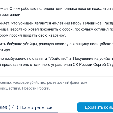
жан. С ним работают следователи, однако пока он находится 
 состоянии.
очняет, что убийцей является 40-летний Игорь Телевинов. Рас
ийца, вероятно, хотел покончить с собой, поскольку оставил 
тором просил продать свою квартиру.
ить бабушке убийцы, раненую пожилую женщину полицейские
ртире.
ло возбуждено по статьям "Убийство" и "Покушение на убийст
 представитель столичного управления СК России Сергей Ст
 семью
,
массовое убийство
,
религиозный фанатизм
оисшествия
,
Новости России
,
ие (
4
)
Посмотреть все