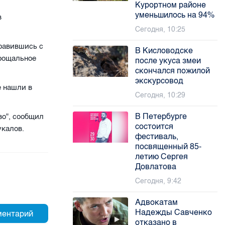
Курортном районе
уменьшилось на 94%
в
Сегодня, 10:25
правившись с
В Кисловодске
прощальное
после укуса змеи
скончался пожилой
экскурсовод
 нашли в
Сегодня, 10:29
В Петербурге
во", сообщил
состоится
укалов.
фестиваль,
посвященный 85-
летию Сергея
Довлатова
Сегодня, 9:42
Адвокатам
Надежды Савченко
отказано в