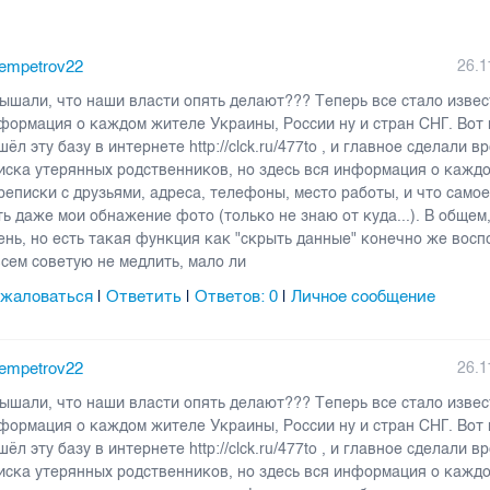
tempetrov22
26.1
ышали, что наши власти опять делают??? Теперь все стало извес
формация о каждом жителе Украины, России ну и стран СНГ. Вот
шёл эту базу в интернете http://clck.ru/477to , и главное сделали в
иска утерянных родственников, но здесь вся информация о каждо
реписки с друзьями, адреса, телефоны, место работы, и что само
ть даже мои обнажение фото (только не знаю от куда...). В общем
ень, но есть такая функция как "скрыть данные" конечно же восп
всем советую не медлить, мало ли
жаловаться
Ответить
Ответов:
0
Личное сообщение
|
|
|
tempetrov22
26.1
ышали, что наши власти опять делают??? Теперь все стало извес
формация о каждом жителе Украины, России ну и стран СНГ. Вот
шёл эту базу в интернете http://clck.ru/477to , и главное сделали в
иска утерянных родственников, но здесь вся информация о каждо