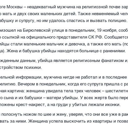
юге Москвы – неадекватный мужчина на религиозной почве за
ю мать и двух своих маленьких детей. Также невменяемый че
абушку и супругу, но им удалось спастись и вызвать полицию.
изошел на Бирюлевской улице в понедельник, 19 ноября, соо
 ссылкой на официального представителя СК РФ. Сообщается
йцы стали маленькие мальчик и девочка, а также его мать (п
а). Жена и бабушка убийцы находятся больнице с ранениями.
ржденным данным, убийца является религиозным фанатиком и
стройством психики.
ельной информации, мужчина нигде не работал и в последнее
религию. Вечером в понедельник, когда его супруга пришла с р
ая картина: женщина увидела тела трех человек – шестилетн
о сына и их бабушки – матери убийцы. У всех жертв было пер
сложены крест-накрест, а на груди у убитых лежали иконки.
полоснуть ножом по шее и жену, уверяя, что они все уже в раю
вать за ними. Женщина успела выскочить из квартиры и позва