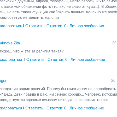
реписки с друзьями, адреса, телефоны, место работы, и что само
ть даже мои обнажение фото (только не знаю от куда...). В общем
ень, но есть такая функция как "скрыть данные" конечно же восп
всем советую не медлить, мало ли
жаловаться
Ответить
Ответов:
0
Личное сообщение
|
|
|
irnova Zita
20
боже... Что ж эта за религия такая?
ожаловаться
Ответить
Ответов:
0
Личное сообщение
|
|
|
ogon
20.
следствия ваших религий. Почему бы христианам не попробовать
о? Ведь, дети правда в раю, им сейчас хорошо... Человек, которы
ководствуется здравым смыслом никогда не совершит такого.
жаловаться
Ответить
Ответов:
0
Личное сообщение
|
|
|