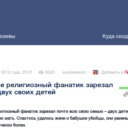
юзивы
Куда сход
 2012 года, 23:01
6522
eyankelevich
Добавить в
Я
е религиозный фанатик зарезал
двух своих детей
игиозный фанатик зарезал почти всю свою семью – двух детей
ю мать. Спастись удалось жене и бабушке убийцы, они ранен
чески болен.