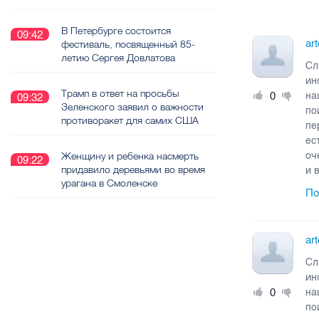
В Петербурге состоится
09:42
ar
фестиваль, посвященный 85-
летию Сергея Довлатова
Сл
ин
Трамп в ответ на просьбы
0
на
09:32
Зеленского заявил о важности
по
противоракет для самих США
пе
ес
Женщину и ребенка насмерть
оч
09:22
придавило деревьями во время
и 
урагана в Смоленске
По
ar
Сл
ин
0
на
по