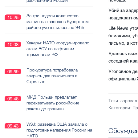
помощь.
расчленении России
Убийца задер
За три недели количество
10:25
неадекватном
машин на газонах в Курортном
районе уменьшилось на 94%
Life News ут
близкими, уб
Хакеры: НАТО координировало
письмо, в ко
10:08
атаки ВСУ по нефтяным
Удалось выж
терминалам РФ
соседней ква
Прокуратура потребовала
Уголовное де
09:59
закрыть два пансионата в
официальный
Стрельне
МИД Польши предлагает
09:48
Теги:
зарезал
перехватывать российские
Категории:
Пр
ракеты до границы
WSJ: разведка США заявила о
09:43
Обсужден
подготовке нападения России на
НАТО