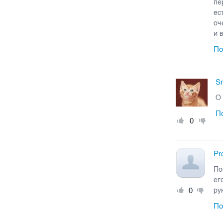
пе
ес
оч
и 
По
Sm
О 
П
0
Pr
По
ег
0
ру
По