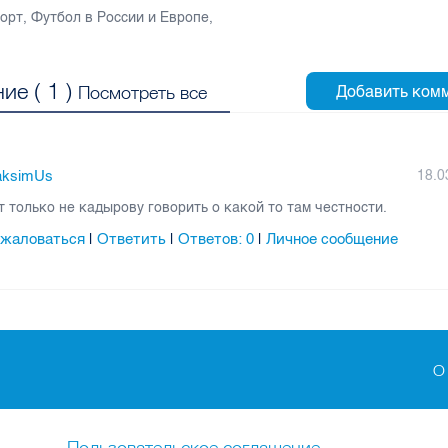
орт
,
Футбол в России и Европе
,
ие (
1
)
Посмотреть все
ksimUs
18.0
т только не кадырову говорить о какой то там честности.
жаловаться
Ответить
Ответов:
0
Личное сообщение
|
|
|
О
Пользовательское соглашение