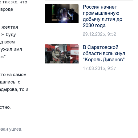
 так же, что
Россия начнет
 вроде
промышленную
добычу лития до
2030 года
я желтая
 Я буду
29.12.2025, 9:52
ед всем
В Саратовской
служил имя
области вспыхнул
к" -
"Король Диванов"
17.03.2015, 9:37
кто на самом
дались, о
дырова, то и
стно.
зван уциев
,