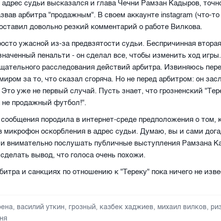
 адрес судьи высказался и глава Чечни Рамзан Кадыров, точно
азвав арбитра "продажным". В своем аккаунте instagram (что-то
 оставил довольно резкий комментарий о работе Вилкова.
росто ужасной из-за предвзятости судьи. Беспричинная втора
значенный пенальти - он сделал все, чтобы изменить ход игры.
щательного расследования действий арбитра. Извиняюсь пер
иром за то, что сказал сгоряча. Но не перед арбитром: он за
 Это уже не первый случай. Пусть знает, что грозненский "Тере
а не продажный футбол!".
 сообщения породила в интернет-среде предположения о том, 
в микрофон оскорбления в адрес судьи. Думаю, вы и сами дога
ли внимательно послушать публичные выступления Рамзана Ка
 сделать вывод, что голоса очень похожи.
битра и санкциях по отношению к "Тереку" пока ничего не изве
рена
,
василий уткин
,
грозный
,
казбек хаджиев
,
михаил вилков
,
ри
ня