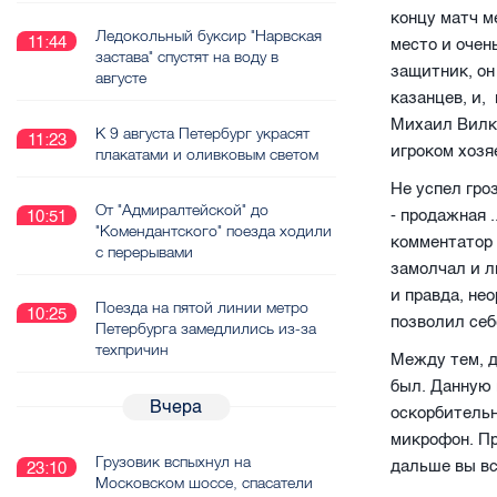
концу матч м
Ледокольный буксир "Нарвская
11:44
место и очен
застава" спустят на воду в
защитник, он
августе
казанцев, и,
Михаил Вилко
К 9 августа Петербург украсят
11:23
игроком хозя
плакатами и оливковым светом
Не успел гро
От "Адмиралтейской" до
- продажная .
10:51
"Комендантского" поезда ходили
комментатор 
с перерывами
замолчал и л
и правда, не
Поезда на пятой линии метро
10:25
позволил себ
Петербурга замедлились из-за
техпричин
Между тем, д
был. Данную 
Вчера
оскорбительн
микрофон. Пр
Грузовик вспыхнул на
дальше вы вс
23:10
Московском шоссе, спасатели