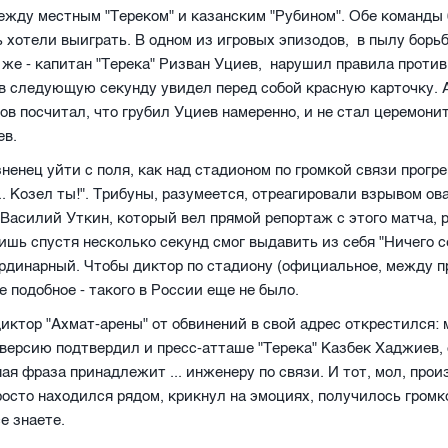
ежду местным "Тереком" и казанским "Рубином". Обе команды
ь хотели выиграть. В одном из игровых эпизодов, в пылу борь
 же - капитан "Терека" Ризван Уциев, нарушил правила против
 в следующую секунду увидел перед собой красную карточку. 
в посчитал, что грубил Уциев намеренно, и не стал церемонит
ев.
зненец уйти с поля, как над стадионом по громкой связи прогр
.. Козел ты!". Трибуны, разумеется, отреагировали взрывом ов
Василий Уткин, который вел прямой репортаж с этого матча, 
ишь спустя несколько секунд смог выдавить из себя "Ничего с
ординарный. Чтобы диктор по стадиону (официальное, между п
е подобное - такого в России еще не было.
иктор "Ахмат-арены" от обвинений в свой адрес открестился: м
версию подтвердил и пресс-атташе "Терека" Казбек Хаджиев, 
ая фраза принадлежит ... инженеру по связи. И тот, мол, произ
осто находился рядом, крикнул на эмоциях, получилось громко
е знаете.