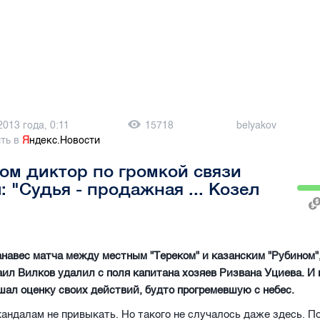
2013 года, 0:11
15718
belyakov
ть в
Я
ндекс.Новости
ом диктор по громкой связи
: "Судья - продажная ... Козел
навес матча между местным "Тереком" и казанским "Рубином"
ил Вилков удалил с поля капитана хозяев Ризвана Уциева. И
ал оценку своих действий, будто прогремевшую с небес.
кандалам не привыкать. Но такого не случалось даже здесь. П