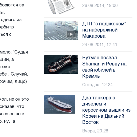
 борются за
26.08.2014, 19:00
бы,
 одного из
ДТП "с подскоком"
Арбитр
на набережной
ься с
Макарова
24.06.2011, 17:41
емело: "Судья
Бутман позвал
аций, а
Shaman и Ревву на
резко
свой юбилей в
ебе". Случай,
Кремль
рочим, лицо)
Сегодня, 12:24
Два танкера с
ол, не он это
дизелем и
сказав, что
керосином вышли из
нес ее не в
Кореи на Дальний
, ну, а
Восток
Вчера, 20:28