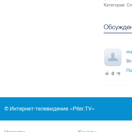
Категории:
Сп
Обсужден
ma
Во
По
0
© Интернет-телевидение «Piter.TV»
Новости
Каналы