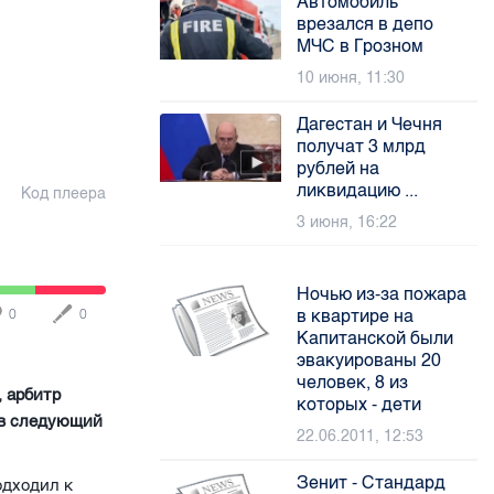
Автомобиль
врезался в депо
МЧС в Грозном
10 июня, 11:30
Дагестан и Чечня
получат 3 млрд
рублей на
ликвидацию ...
Код плеера
3 июня, 16:22
Ночью из-за пожара
в квартире на
0
0
Капитанской были
эвакуированы 20
человек, 8 из
, арбитр
которых - дети
 в следующий
22.06.2011, 12:53
Зенит - Стандард
одходил к