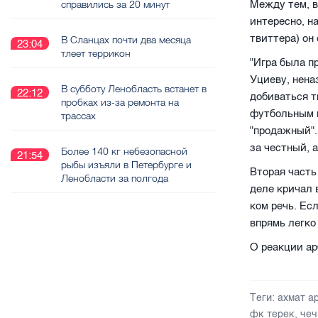
Между тем, в
справились за 20 минут
интересно, н
твиттера) он
В Сланцах почти два месяца
23:04
тлеет террикон
"Игра была п
Уциеву, нена
В субботу Ленобласть встанет в
22:12
добиваться т
пробках из-за ремонта на
футбольным м
трассах
"продажный".
за честный, 
Более 140 кг небезопасной
21:54
рыбы изъяли в Петербурге и
Вторая часть
Ленобласти за полгода
деле кричал 
ком речь. Ес
впрямь легко
О реакции ар
Теги:
ахмат а
фк терек
,
чеч