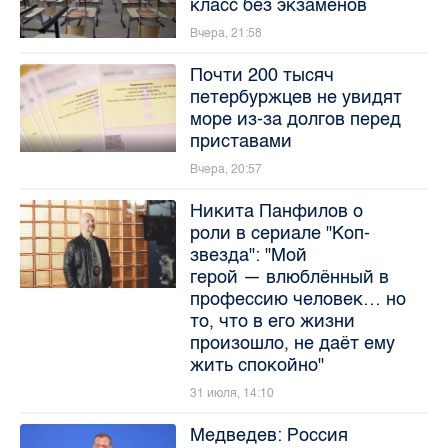
класс без экзаменов
Вчера, 21:58
Почти 200 тысяч
петербуржцев не увидят
море из-за долгов перед
приставами
Вчера, 20:57
Никита Панфилов о
роли в сериале "Коп-
звезда": "Мой
герой — влюблённый в
профессию человек… но
то, что в его жизни
произошло, не даёт ему
жить спокойно"
31 июля, 14:10
Медведев: Россия