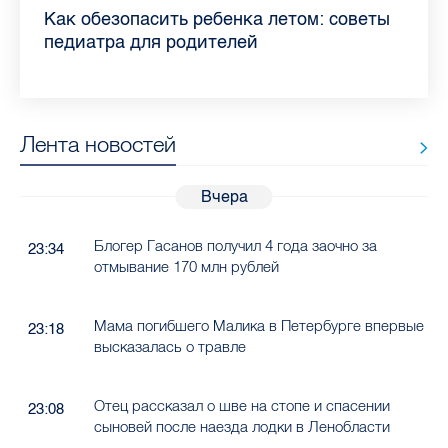
Прививки, анализы и личная гигиена:
Как обезопасить ребенка летом: советы
Проходные баллы в вузах СПб — 2026:
Врач назвала неожиданные причины
Декрет без потери дохода: эксперт
Что такое рассеянный склероз: невролог
Бамбл с вишней и лимонад с имбирем:
"Производители расслабились": глава
врач Елизаветинской больницы
педиатра для родителей
где самый высокий и самый низкий
воспаления ахиллова сухожилия летом
рассказала о возможностях для
Елизаветинской больницы ответила на
какие напитки можно приготовить дома
“Общественного контроля” — о качестве
рассказала, как избежать заражения
конкурс
работающих родителей
главные вопросы о заболевании
в жару
продуктов в Петербурге
гепатитом
Лента новостей
Вчера
Блогер Гасанов получил 4 года заочно за
23:34
отмывание 170 млн рублей
Мама погибшего Малика в Петербурге впервые
23:18
высказалась о травле
Отец рассказал о шве на стопе и спасении
23:08
сыновей после наезда лодки в Ленобласти