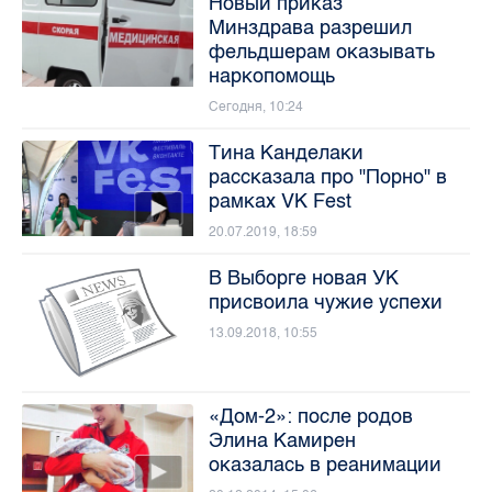
Новый приказ
Минздрава разрешил
фельдшерам оказывать
наркопомощь
Сегодня, 10:24
Тина Канделаки
рассказала про "Порно" в
рамках VK Fest
20.07.2019, 18:59
В Выборге новая УК
присвоила чужие успехи
13.09.2018, 10:55
«Дом-2»: после родов
Элина Камирен
оказалась в реанимации