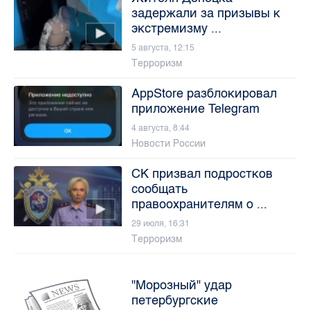
задержали за призывы к
экстремизму ...
5 августа, 12:15
Терроризм
AppStore разблокировал
приложение Telegram
4 августа, 8:44
Новости России
СК призвал подростков
сообщать
правоохранителям о ...
29 июля, 16:31
Терроризм
"Морозный" удар
петербургские