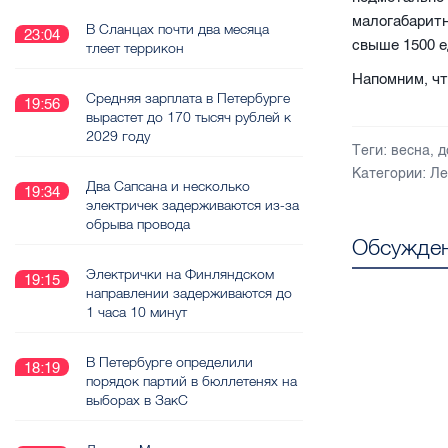
малогабарит
В Сланцах почти два месяца
23:04
свыше 1500 е
тлеет террикон
Напомним, чт
Средняя зарплата в Петербурге
19:56
вырастет до 170 тысяч рублей к
2029 году
Теги:
весна
,
д
Категории:
Ле
Два Сапсана и несколько
19:34
электричек задерживаются из-за
обрыва провода
Обсужден
Электрички на Финляндском
19:15
направлении задерживаются до
1 часа 10 минут
В Петербурге определили
18:19
порядок партий в бюллетенях на
выборах в ЗакС