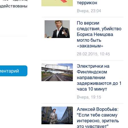
террикон
адействованы
Вчера, 23:04
По версии
следствия, убийство
Бориса Немцова
могло быть
«заказным»
28.02.2015, 10:45
Электрички на
Финляндском
направлении
задерживаются до 1
часа 10 минут
Вчера, 19:15
Алексей Воробьёв:
"Если тебе самому
интересно, зритель
это чувствует"