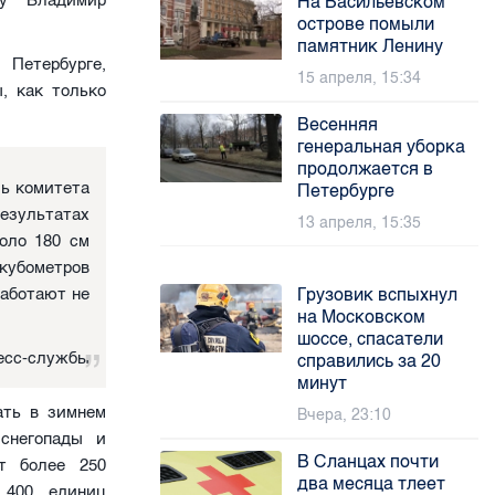
ву Владимир
На Васильевском
острове помыли
памятник Ленину
Петербурге,
15 апреля, 15:34
, как только
Весенняя
генеральная уборка
продолжается в
ль комитета
Петербурге
езультатах
13 апреля, 15:35
коло 180 см
 кубометров
работают не
Грузовик вспыхнул
на Московском
шоссе, спасатели
есс-службы
справились за 20
минут
ать в зимнем
Вчера, 23:10
снегопады и
В Сланцах почти
т более 250
два месяца тлеет
 400 единиц