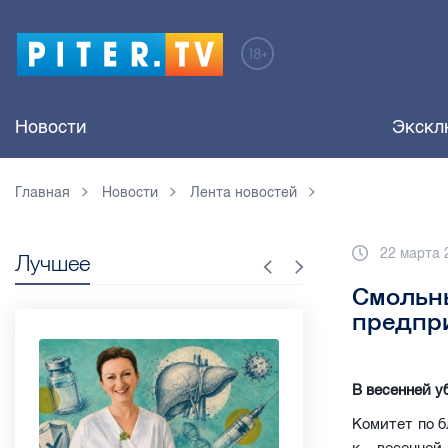
Новости
Экскл
Главная
Новости
Лента новостей
22 марта 
Лучшее
Смольн
предпри
В весенней у
Комитет по б