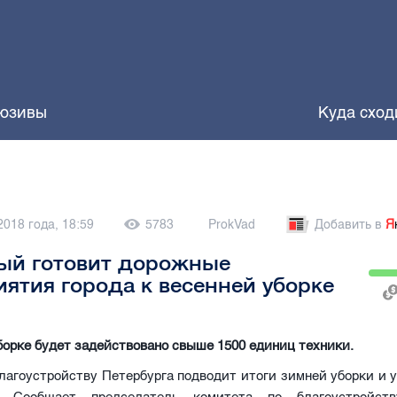
юзивы
Куда сход
2018 года, 18:59
5783
ProkVad
Добавить в
Я
ый готовит дорожные
ятия города к весенней уборке
борке будет задействовано свыше 1500 единиц техники.
лагоустройству Петербурга подводит итоги зимней уборки и 