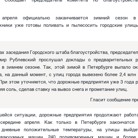
. Сообщает председатель комитета по благоустройст
апреля официально заканчивается зимний сезон в 
жники уже готовы поливать и пылесосить городские улицы
ах заседания Городского штаба благоустройства, председате
мир Рублевский прослушал доклады о предварительных р
 в зимнем сезоне. Так, этой зимой в Петербурге выпало о
 а, на данный момент, с улиц города вывезено более 2,4 млн
 При этом уточняется, что дорожные предприятия уже 3 года 
яя соль, сделав ставку на вывоз снега и прометание улиц.
Гласит сообщение пр
ейся ситуации, дорожные предприятия продолжают работ
середине апреля. Как только в Петербурге закончатся 
я дневные положительные температуры, на улицы выйде
о-вакуумных машин, 240 поливомоечных машин и более