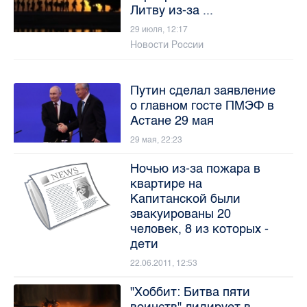
Литву из-за ...
29 июля, 12:17
Новости России
Путин сделал заявление
о главном госте ПМЭФ в
Астане 29 мая
29 мая, 22:23
Ночью из-за пожара в
квартире на
Капитанской были
эвакуированы 20
человек, 8 из которых -
дети
22.06.2011, 12:53
"Хоббит: Битва пяти
воинств" лидирует в