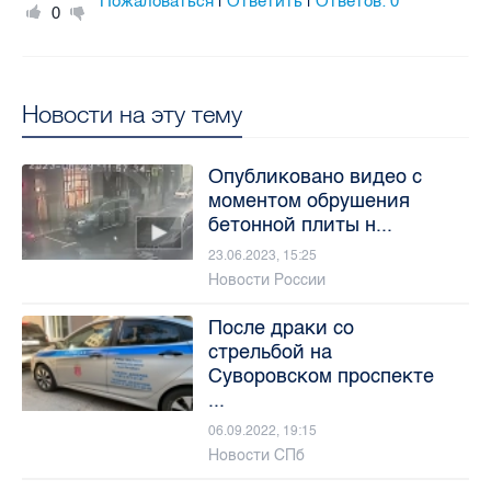
Пожаловаться
Ответить
Ответов:
0
|
|
0
Новости на эту тему
Опубликовано видео с
моментом обрушения
бетонной плиты н...
23.06.2023, 15:25
Новости России
После драки со
стрельбой на
Суворовском проспекте
...
06.09.2022, 19:15
Новости СПб