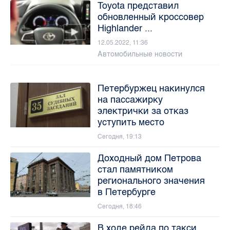
Toyota представил
обновленный кроссовер
Highlander ...
12.05.2022, 11:36
Автомобильные новости
Петербуржец накинулся
на пассажирку
электрички за отказ
уступить место
Сегодня, 19:13
Доходный дом Петрова
стал памятником
регионального значения
в Петербурге
Сегодня, 18:46
В ходе рейда по такси