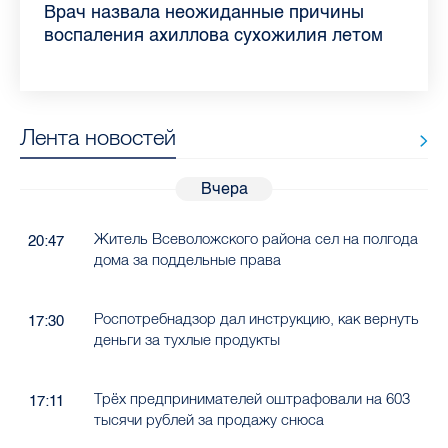
Piter.TV находится в ТОП-10 рейтинга
Прививки, анализы и личная гигиена:
Как обезопасить ребенка летом: советы
Проходные баллы в вузах СПб — 2026:
Врач назвала неожиданные причины
Декрет без потери дохода: эксперт
Что такое рассеянный склероз: невролог
Бамбл с вишней и лимонад с имбирем:
самых цитируемых СМИ Петербурга и
врач Елизаветинской больницы
педиатра для родителей
где самый высокий и самый низкий
воспаления ахиллова сухожилия летом
рассказала о возможностях для
Елизаветинской больницы ответила на
какие напитки можно приготовить дома
Ленобласти во II квартале 2026 года
рассказала, как избежать заражения
конкурс
работающих родителей
главные вопросы о заболевании
в жару
гепатитом
Лента новостей
Вчера
Житель Всеволожского района сел на полгода
20:47
дома за поддельные права
Роспотребнадзор дал инструкцию, как вернуть
17:30
деньги за тухлые продукты
Трёх предпринимателей оштрафовали на 603
17:11
тысячи рублей за продажу снюса