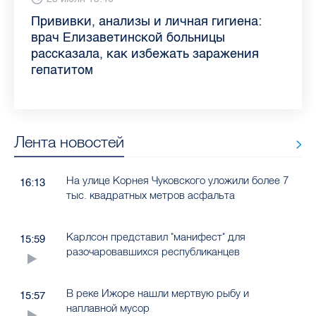
Piter.TV находится в ТОП-10 рейтинга
Прививки, анализы и личная гигиена:
Как обезопасить ребенка летом: советы
Проходные баллы в вузах СПб — 2026:
Врач назвала неожиданные причины
Декрет без потери дохода: эксперт
Что такое рассеянный склероз: невролог
Бамбл с вишней и лимонад с имбирем:
самых цитируемых СМИ Петербурга и
врач Елизаветинской больницы
педиатра для родителей
где самый высокий и самый низкий
воспаления ахиллова сухожилия летом
рассказала о возможностях для
Елизаветинской больницы ответила на
какие напитки можно приготовить дома
Ленобласти во II квартале 2026 года
рассказала, как избежать заражения
конкурс
работающих родителей
главные вопросы о заболевании
в жару
гепатитом
Лента новостей
На улице Корнея Чуковского уложили более 7
16:13
тыс. квадратных метров асфальта
Карлсон представил "манифест" для
15:59
разочаровавшихся республиканцев
В реке Ижоре нашли мертвую рыбу и
15:57
наплавной мусор