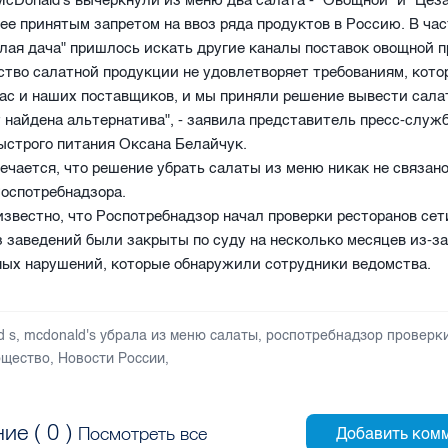
cDonald's вычеркнули из меню два салата - "Овощной" и "Цеза
нее принятым запретом на ввоз ряда продуктов в Россию. В час
лая дача" пришлось искать другие каналы поставок овощной 
ство салатной продукции не удовлетворяет требованиям, кото
ас и наших поставщиков, и мы приняли решение вывести сала
т найдена альтернатива", - заявила представитель пресс-служ
ыстрого питания Оксана Белайчук.
ечается, что решение убрать салаты из меню никак не связано
оспотребнадзора.
известно, что Роспотребнадзор начал проверки ресторанов сет
 заведений были закрыты по суду на несколько месяцев из-з
ных нарушений, которые обнаружили сотрудники ведомства.
d s
,
mcdonald's убрала из меню салаты
,
роспотребнадзор проверк
щество
,
Новости России
,
ие (
0
)
Посмотреть все