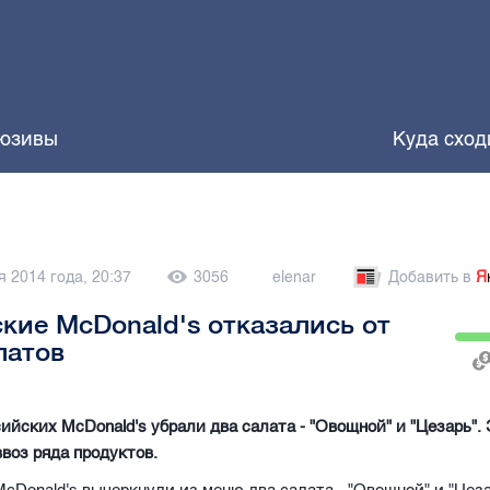
юзивы
Куда сход
я 2014 года, 20:37
3056
elenar
Добавить в
Я
кие McDonald's отказались от
латов
ийских McDonald's убрали два салата - "Овощной" и "Цезарь". 
ввоз ряда продуктов.