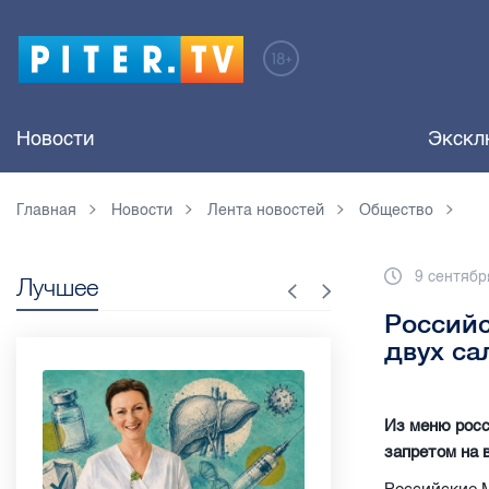
Новости
Экскл
Главная
Новости
Лента новостей
Общество
9 сентябр
Лучшее
Российс
двух са
Из меню росс
запретом на 