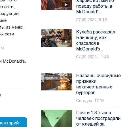
рь". Это
Харрис во лжи по
поводу работы в
тности,
McDonald'...
продукции.
27.09.2024, 8:16
рые
ты из меню,
Кулеба рассказал
бы сети
Блинкену, как
спасался в
 с
McDonald's ...
07.09.2023, 11:46
и McDonald's.
а
Названы очевидные
признаки
некачественных
бургеров
и
Сегодня, 17:16
Почти 1,3 тысяч
человек пострадали
от клещей за