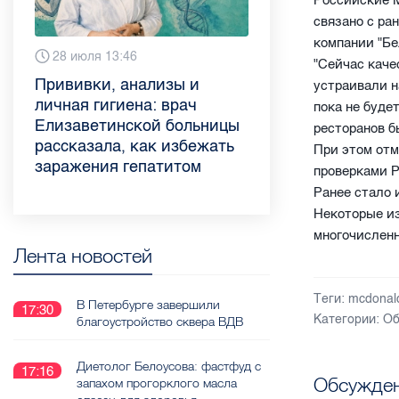
Российские M
связано с ра
компании "Бе
Сегодня 9:02
28 июля 13:46
13 июля 9:05
3 июля 11:56
23 июня 9:10
16 июня 11:37
11 июня 12:37
3 июня 10:02
"Сейчас каче
Piter.TV находится в
Прививки, анализы и
Как обезопасить ребенка
Проходные баллы в вузах
Врач назвала неожиданные
Декрет без потери дохода:
Что такое рассеянный
Бамбл с вишней и лимонад
устраивали н
ТОП-10 рейтинга самых
личная гигиена: врач
летом: советы педиатра
СПб — 2026: где самый
причины воспаления
эксперт рассказала о
склероз: невролог
с имбирем: какие напитки
пока не буде
цитируемых СМИ
Елизаветинской больницы
для родителей
высокий и самый низкий
ахиллова сухожилия летом
возможностях для
Елизаветинской больницы
можно приготовить дома в
ресторанов б
Петербурга и Ленобласти
рассказала, как избежать
конкурс
работающих родителей
ответила на главные
жару
При этом отм
во II квартале 2026 года
заражения гепатитом
вопросы о заболевании
проверками Р
Ранее стало 
Некоторые из
многочислен
Лента новостей
Теги:
mcdonal
В Петербурге завершили
17:30
Категории:
Об
благоустройство сквера ВДВ
Диетолог Белоусова: фастфуд с
17:16
Обсужден
запахом прогорклого масла