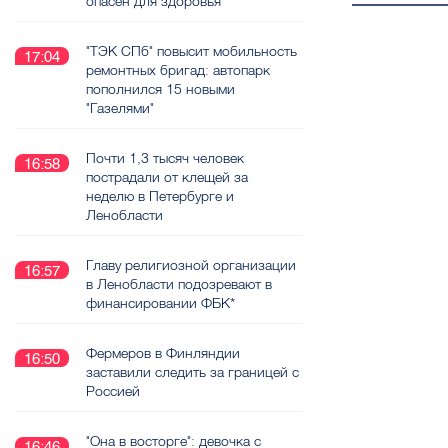
опасен для здоровья
"ТЭК СПб" повысит мобильность
17:04
ремонтных бригад: автопарк
пополнился 15 новыми
"Газелями"
Почти 1,3 тысяч человек
16:58
пострадали от клещей за
неделю в Петербурге и
Ленобласти
Главу религиозной организации
16:57
в Ленобласти подозревают в
финансировании ФБК*
Фермеров в Финляндии
16:50
заставили следить за границей с
Россией
"Она в восторге": девочка с
16:46