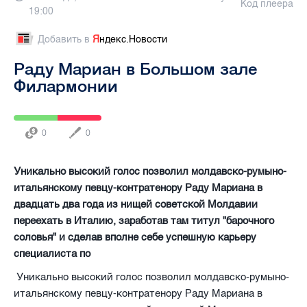
Код плеера
19:00
Добавить в
Я
ндекс.Новости
Раду Мариан в Большом зале
Филармонии
0
0
Уникально высокий голос позволил молдавско-румыно-
итальянскому певцу-контратенору Раду Мариана в
двадцать два года из нищей советской Молдавии
переехать в Италию, заработав там титул "барочного
соловья" и сделав вполне себе успешную карьеру
специалиста по
Уникально высокий голос позволил молдавско-румыно-
итальянскому певцу-контратенору Раду Мариана в