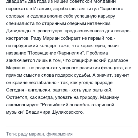
двадцать два года из нищей советской Молдавии
переехать в Италию, заработав там титул "барочного
соловья" и сделав вполне себе успешную карьеру
специалиста по старинным оперным нетленкам.
Дивиденды с репертуара, предназначенного для певцов-
кастратов, Раду Мариан собирает не первый год -
петербургский концерт тоже, что характерно, носит
название "Посвящение Фаринелли". Проблема
заключается лишь в том, что специфический диапазон
Мариана - не результат упорного развития фальцета, а в
прямом смысле слова подарок судьбы. А значит, звучит
он крайне нестабильно - так, как угодно природе.
Сегодня - ангельски, завтра - хоть уши затыкай.
Остается, как всегда, уповать на природу. Мариану
аккомпанирует "Российский ансамбль старинной
музыки" Владимира Шуляковского.
Теги:
раду мариан
,
филармония