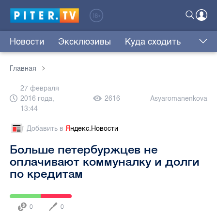
Новости
Эксклюзивы
Куда сходить
Главная
27 февраля
2016 года,
2616
Asyaromanenkova
13:44
Добавить в
Я
ндекс.Новости
Больше петербуржцев не
оплачивают коммуналку и долги
по кредитам
0
0