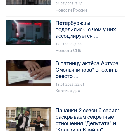
04.07.2025, 7:42
Новости России
Петербуржцы
поделились, с чем у них
ассоциируется ...
17.01.2025, 9:22
Новости СПб
В пятницу актёра Артура
Смольянинова* внесли в
реестр ...
13.01.2023, 22:51
Картина дня
Пацанки 2 сезон 6 серия:
раскрываем секретные
отношения "Депутата" и
"Кельвина Кляйна"