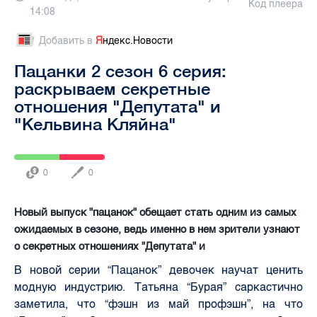
Код плеера
14:08
Добавить в
Я
ндекс.Новости
Пацанки 2 сезон 6 серия:
раскрываем секретные
отношения "Депутата" и
"Кельвина Кляйна"
0
0
Новый выпуск "пацанок" обещает стать одним из самых
ожидаемых в сезоне, ведь именно в нем зрители узнают
о секретных отношениях "Депутата" и
В новой серии “Пацанок” девочек научат ценить
модную индустрию. Татьяна “Бурая” саркастично
заметила, что “фэшн из май профэшн”, на что