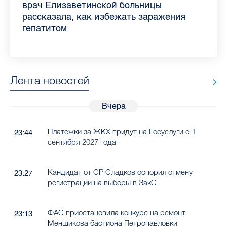
самых цитируемых СМИ Петербурга и
врач Елизаветинской больницы
педиатра для родителей
где самый высокий и самый низкий
воспаления ахиллова сухожилия летом
рассказала о возможностях для
Елизаветинской больницы ответила на
какие напитки можно приготовить дома
Ленобласти во II квартале 2026 года
рассказала, как избежать заражения
конкурс
работающих родителей
главные вопросы о заболевании
в жару
гепатитом
Лента новостей
Вчера
Платежки за ЖКХ придут на Госуслуги с 1
23:44
сентября 2027 года
Кандидат от СР Сладков оспорил отмену
23:27
регистрации на выборы в ЗакС
ФАС приостановила конкурс на ремонт
23:13
Меншикова бастиона Петропавловки