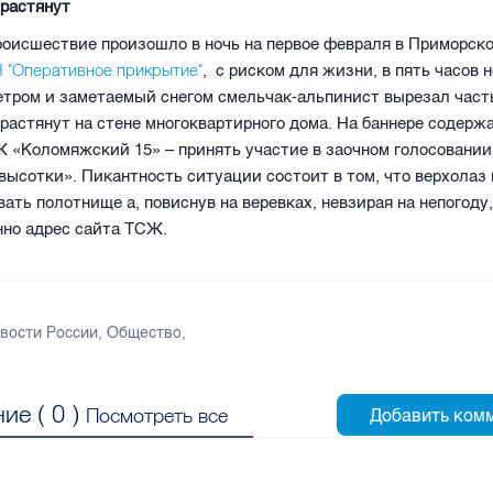
 растянут
оисшествие произошло в ночь на первое февраля в Приморско
 "Оперативное прикрытие"
, с риском для жизни, в пять часов н
тром и заметаемый снегом смельчак-альпинист вырезал часть
растянут на стене многоквартирного дома. На баннере содерж
 «Коломяжский 15» – принять участие в заочном голосовании
высотки». Пикантность ситуации состоит в том, что верхолаз
вать полотнище а, повиснув на веревках, невзирая на непогоду
нно адрес сайта ТСЖ.
вости России
,
Общество
,
ие (
0
)
Посмотреть все