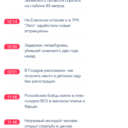
Зеленского пытаются спрятать
на глубине 93 метров
На Елагином острове и в ТРК
12:14
"Лето" заработали новые
аттракционы
Задержан петербуржец,
12:05
убивший знакомого два года
назад
В Госдуме рассказали, как
12:01
получить место в детском саду
без регистрации
Российские бойцы взяли в плен
11:56
солдата ВСУ в женском платье и
берцах
Нетрезвый молодой человек
11:46
открыл стрельбу в центре