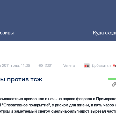
юзивы
Куда сход
 2011 года, 11:35
2301
Venera
Добавить в
Я
ы против тсж
оисшествие произошло в ночь на первое февраля в Приморско
 "Оперативное прикрытие", с риском для жизни, в пять часов 
тром и заметаемый снегом смельчак-альпинист вырезал часть