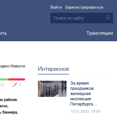
Войти
|
Зарегистрироваться
ить
Трансляции
ндекс.Новости
Интересное
За время
0
0
праздников
жилищная
инспекция
м районе.
Петербурга ...
ночи,
10.01.2025, 18:00
 баннера,