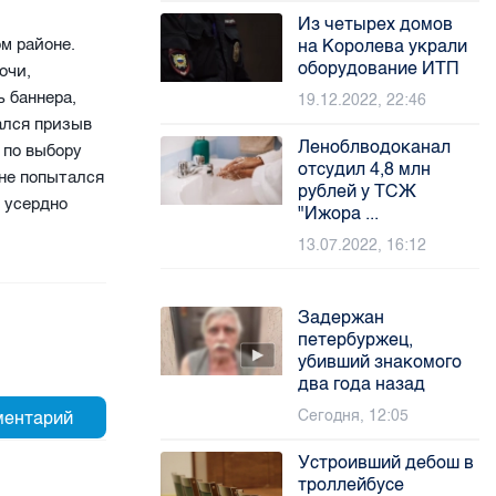
Из четырех домов
м районе.
на Королева украли
оборудование ИТП
очи,
 баннера,
19.12.2022, 22:46
ался призыв
Леноблводоканал
 по выбору
отсудил 4,8 млн
 не попытался
рублей у ТСЖ
, усердно
"Ижора ...
13.07.2022, 16:12
Задержан
петербуржец,
убивший знакомого
два года назад
Сегодня, 12:05
Устроивший дебош в
троллейбусе