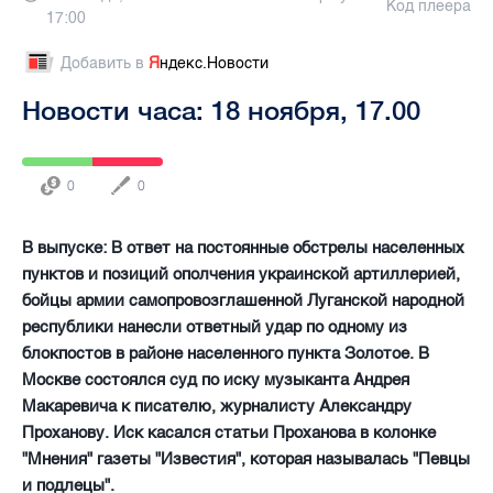
Код плеера
17:00
Добавить в
Я
ндекс.Новости
Новости часа: 18 ноября, 17.00
0
0
В выпуске: В ответ на постоянные обстрелы населенных
пунктов и позиций ополчения украинской артиллерией,
бойцы армии самопровозглашенной Луганской народной
республики нанесли ответный удар по одному из
блокпостов в районе населенного пункта Золотое. В
Москве состоялся суд по иску музыканта Андрея
Макаревича к писателю, журналисту Александру
Проханову. Иск касался статьи Проханова в колонке
"Мнения" газеты "Известия", которая называлась "Певцы
и подлецы".