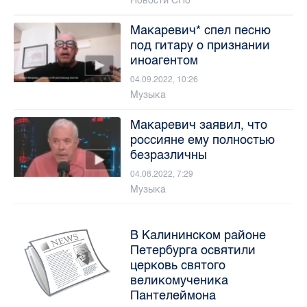
Новости СПб
Макаревич* спел песню
под гитару о признании
иноагентом
04.09.2022, 10:26
Музыка
Макаревич заявил, что
россияне ему полностью
безразличны
04.08.2022, 7:29
Музыка
В Калининском районе
Петербурга освятили
церковь святого
великомученика
Пантелеймона