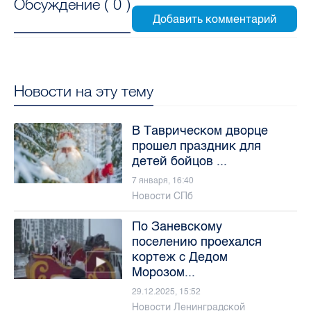
Обсуждение (
0
)
Новости на эту тему
В Таврическом дворце
прошел праздник для
детей бойцов ...
7 января, 16:40
Новости СПб
По Заневскому
поселению проехался
кортеж с Дедом
Морозом...
29.12.2025, 15:52
Новости Ленинградской