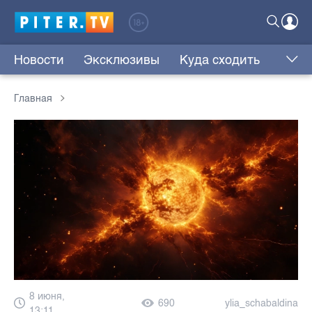
Новости
Эксклюзивы
Куда сходить
Главная
8 июня,
690
ylia_schabaldina
13:11