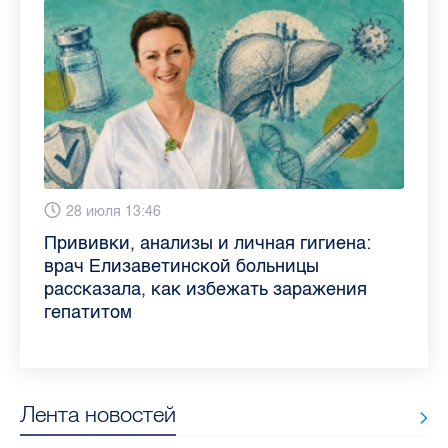
6 августа 9:02
28 июля 13:46
13 июля 9:05
3 июля 11:56
23 июня 9:10
16 июня 11:37
11 июня 12:37
3 июня 10:02
Piter.TV находится в ТОП-10 рейтинга
Прививки, анализы и личная гигиена:
Как обезопасить ребенка летом: советы
Проходные баллы в вузах СПб — 2026:
Врач назвала неожиданные причины
Декрет без потери дохода: эксперт
Что такое рассеянный склероз: невролог
Бамбл с вишней и лимонад с имбирем:
самых цитируемых СМИ Петербурга и
врач Елизаветинской больницы
педиатра для родителей
где самый высокий и самый низкий
воспаления ахиллова сухожилия летом
рассказала о возможностях для
Елизаветинской больницы ответила на
какие напитки можно приготовить дома
Ленобласти во II квартале 2026 года
рассказала, как избежать заражения
конкурс
работающих родителей
главные вопросы о заболевании
в жару
гепатитом
Лента новостей