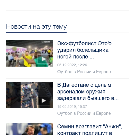
Новости на эту тему
Экс-футболист Это'о
ударил болельщика
ногой после ...
06.12.2022, 12:26
Футбол в России и Европе
В Дагестане с целым
арсеналом оружия
задержали бывшего в...
19.09.2019, 15:37
Футбол в России и Европе
Семин возглавит "Анжи",
контракт подпишут в