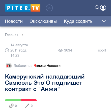
Новости
Эксклюзивы
Куда сходить
Главная
14 августа
2011 года,
3634
sport
14:23
Добавить в
Я
ндекс.Новости
Камерунский нападающий
Самюэль Это'О подпишет
контракт с "Анжи"
0
0