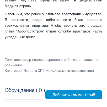
взыщут неуплату. Средства вернут в федеральный
бюджет страны.
Напомним, что ранее у Климова арестовали имущество.
В частности, среди собственности была заявлена
трехкомнатная квартира. Чтобы вернуть жилплощадь,
глава “Аэропортстроя” отдал службе приставов часть
украденных денег.
Теги:
александр климов
,
аэропортстрой
,
глава
,
наказание
,
обвинение
Категории:
Новости СПб
,
Криминальные происшествия
,
Обсуждение (
0
)