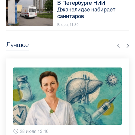
В Петербурге НИИ
Джанелидзе набирает
санитаров
Вчера, 11:39
Лучшее
6 августа 9:02
28 июля 13:46
13 июля 9:05
3 июля 11:56
23 июня 9:10
16 июня 11:37
11 июня 12:37
3 июня 10:02