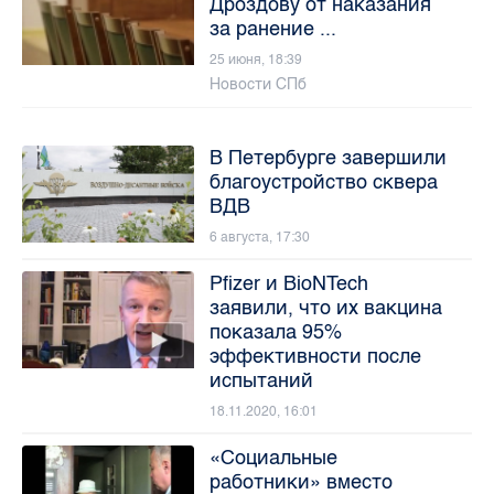
Дроздову от наказания
за ранение ...
25 июня, 18:39
Новости СПб
В Петербурге завершили
благоустройство сквера
ВДВ
6 августа, 17:30
Pfizer и BioNTech
заявили, что их вакцина
показала 95%
эффективности после
испытаний
18.11.2020, 16:01
«Социальные
работники» вместо