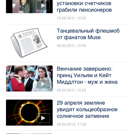
установки счетчиков
грабили пенсионеров
15.06.2011, 10:25
Танцевальный флешмоб
от фанатов Muse
30.04.2011, 12:45
Венчание завершено:
принц Уильям и Кейт
Миддлтон - муж и жена
29.04.2011, 13:55
29 апреля земляне
увидят кольцеобразное
солнечное затмение
28.04.2014, 17:02