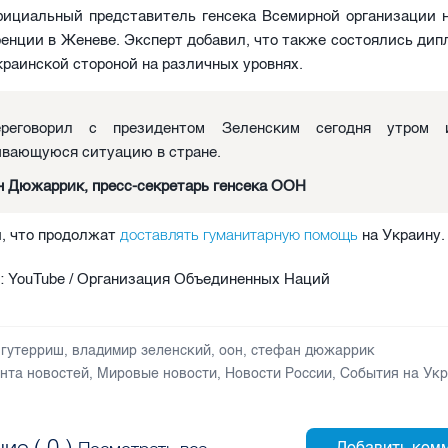
фициальный представитель генсека Всемирной организации н
енции в Женеве. Эксперт добавил, что также состоялись ди
краинской стороной на различных уровнях.
реговорил с президентом Зеленским сегодня утром 
вающуюся ситуацию в стране.
 Дюжаррик, пресс-секретарь генсека ООН
доставлять гуманитарную помощь
, что продолжат
на Украину.
: YouTube / Организация Объединенных Наций
 гутерриш
,
владимир зеленский
,
оон
,
стефан дюжаррик
нта новостей
,
Мировые новости
,
Новости России
,
События на Ук
ие (
0
)