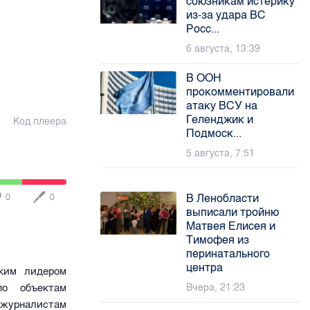
союзникам истерику
из-за удара ВС
Росс...
6 августа, 13:39
В ООН
прокомментировали
атаку ВСУ на
Геленджик и
Код плеера
Подмоск...
5 августа, 7:51
В Ленобласти
0
0
выписали тройню
Матвея Елисея и
Тимофея из
перинатального
центра
ким лидером
по объектам
Вчера, 21:23
журналистам