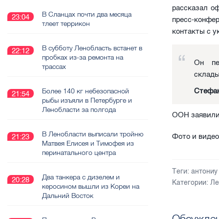
рассказал о
В Сланцах почти два месяца
23:04
пресс-конфер
тлеет террикон
контакты с у
В субботу Ленобласть встанет в
22:12
пробках из-за ремонта на
Он пе
трассах
склады
Стефан
Более 140 кг небезопасной
21:54
рыбы изъяли в Петербурге и
Ленобласти за полгода
ООН заявили
В Ленобласти выписали тройню
Фото и видео
21:23
Матвея Елисея и Тимофея из
перинатального центра
Теги:
антониу
Два танкера с дизелем и
20:28
Категории:
Ле
керосином вышли из Кореи на
Дальний Восток
Обсужден