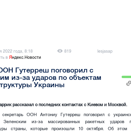
я 2022 года, 8:18
819
lesjasap
ть в
Я
ндекс.Новости
ООН Гутерреш поговорил с
им из-за ударов по объектам
труктуры Украины
рик рассказал о последних контактах с Киевом и Москвой.
й секретарь ООН Антониу Гутерреш поговорил с украинс
 Зеленским из-за массированных ракетных ударов 
туры страны, которые произошли 10 октября. Об этом 