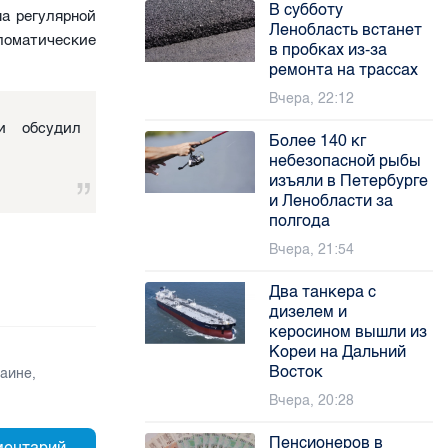
В субботу
а регулярной
Ленобласть встанет
пломатические
в пробках из-за
ремонта на трассах
Вчера, 22:12
и обсудил
Более 140 кг
небезопасной рыбы
изъяли в Петербурге
и Ленобласти за
полгода
Вчера, 21:54
Два танкера с
дизелем и
керосином вышли из
Кореи на Дальний
Восток
раине
,
Вчера, 20:28
Пенсионеров в